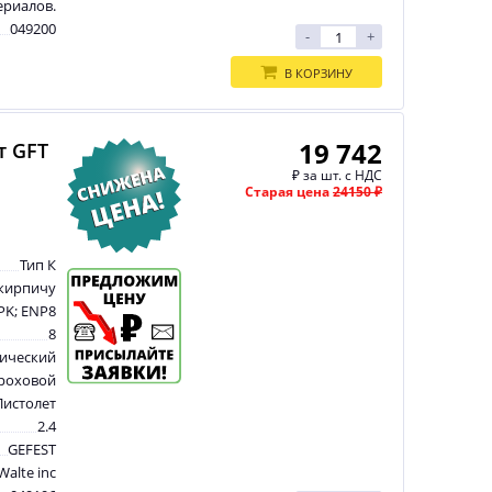
ериалов.
049200
-
+
В КОРЗИНУ
19 742
т GFT
₽
за шт. с НДС
Старая цена
24150 ₽
Тип К
 кирпичу
PK; ENP8
8
ический
роховой
Пистолет
2.4
GEFEST
Walte inc