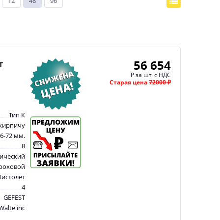
12
48
96
56 654
т
₽
за шт. с НДС
Старая цена
72000 ₽
Тип К
 кирпичу
6-72 мм.
8
ический
роховой
Пистолет
4
GEFEST
Walte inc