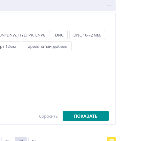
ния.
чи.
елей.
DN; DNW; HYD; PK; ENP8
DNC
DNC 16-72 мм.
нтактному телефону.
арт 12мм
Тарельчатый дюбель
ПОКАЗАТЬ
Сбросить