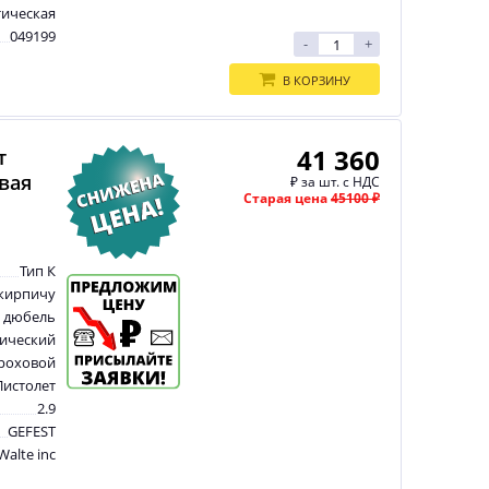
тическая
049199
-
+
В КОРЗИНУ
41 360
т
овая
₽
за шт. с НДС
Старая цена
45100 ₽
Тип К
 кирпичу
 дюбель
ический
роховой
Пистолет
2.9
GEFEST
Walte inc