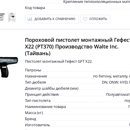
Крепление теплоизоляционных мат
Код товара
ДОБАВИТЬ К СРАВНЕНИЮ
ОТЛОЖИТЬ
Пороховой пистолет монтажный Гефес
X22 (PT370) Производство Walte Inc.
(Тайвань)
Пистолет монтажный Гефест GFT X22
Патроны
Назначение
по бетону, металлу,
Тип дюбеля
DN; DNW; HYD; 
Диаметр шайбы дюбеля (мм)
Принцип действия
Полуавтомат
Тип пистолета
по
Наименование товара
Масса (кг)
Бренд
Изготовитель