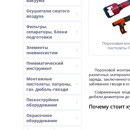
вакуума
Осушители сжатого
воздуха
Фильтры,
сепараторы, блоки
подготовки
Пороховые мо
Элементы
пистолеты Г
пневмосистем
Пневматический
инструмент
Пороховой монтаж
различных материалов
Монтажные
заряда, заключенног
пистолеты, патроны,
забиванию гвоздя в о
газ, дюбель-гвозди
Современные моде
дюбели диаметром до 
Пескоструйное
оборудование
Почему стоит 
Компания МАГИМЭК
Окрасочное
модели.
оборудование
Наши преимуществ