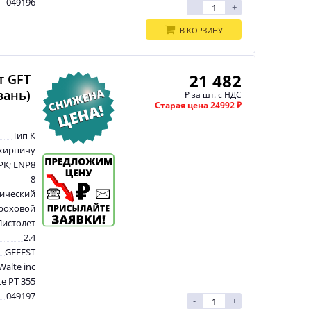
049196
-
+
В КОРЗИНУ
21 482
т GFT
вань)
₽
за шт. с НДС
Старая цена
24992 ₽
Тип К
 кирпичу
PK; ENP8
8
ический
роховой
Пистолет
2.4
GEFEST
Walte inc
e PT 355
049197
-
+