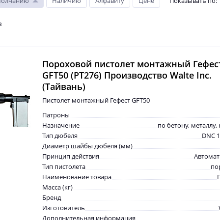
молчанию
Наличию
Алфавиту
Цене
Показывать по
:
в
Пороховой пистолет монтажный Гефес
GFT50 (PT276) Производство Walte Inc.
(Тайвань)
Пистолет монтажный Гефест GFT50
Патроны
Назначение
по бетону, металлу,
Тип дюбеля
DNC 1
Диаметр шайбы дюбеля (мм)
Принцип действия
Автомат
Тип пистолета
по
Наименование товара
Масса (кг)
Бренд
Изготовитель
Дополнительная информация