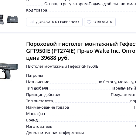
Оснащен регулятором.Подача дюбеля - автома
Код товара
ДОБАВИТЬ К СРАВНЕНИЮ
ОТЛОЖИТЬ
Пороховой пистолет монтажный Гефес
GFT950IE (PT274IE) Пр-во Walte Inc. Опт
цена 39688 руб.
Пистолет монтажный Гефест GFT950IE
Патроны
Назначение
по бетону, металлу,
Тип дюбеля
Тарельчатый
Принцип действия
Полуавтомат
Тип пистолета
по
Наименование товара
Масса (кг)
Бренд
Изготовитель
Дополнительная информация