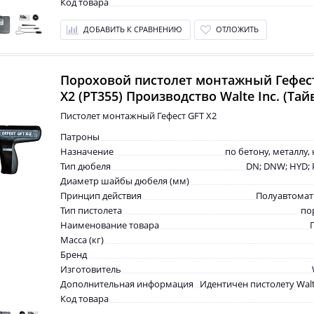
Код товара
ДОБАВИТЬ К СРАВНЕНИЮ
ОТЛОЖИТЬ
Пороховой пистолет монтажный Гефес
X2 (PT355) Производство Walte Inc. (Тай
Пистолет монтажный Гефест GFT X2
Патроны
Назначение
по бетону, металлу,
Тип дюбеля
DN; DNW; HYD; 
Диаметр шайбы дюбеля (мм)
Принцип действия
Полуавтомат
Тип пистолета
по
Наименование товара
Масса (кг)
Бренд
Изготовитель
Дополнительная информация
Идентичен пистолету Walt
Код товара