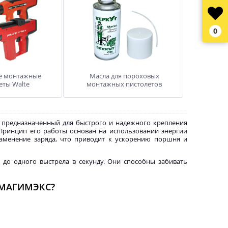
0
е монтажные
Масла для пороховых
еты Walte
монтажных пистолетов
 предназначенный для быстрого и надежного крепления
 Принцип его работы основан на использовании энергии
ламенение заряда, что приводит к ускорению поршня и
до одного выстрела в секунду. Они способны забивать
и МАГИМЭКС?
ставлены как полуавтоматические, так и однозарядные