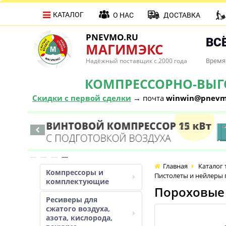
КАТАЛОГ
О НАС
ДОСТАВКА
PNEVMO.RU
ВСЁ
МАГИМЭКС
Надёжный поставщик с 2000 года
Время 
КОМПРЕССОРНО-ВЫГОД
Скидки с первой сделки
→ почта
winwin@pnevm
Главная
Каталог 
Компрессоры и
Пистолеты и нейлеры 
комплектующие
Пороховые
Ресиверы для
сжатого воздуха,
азота, кислорода,