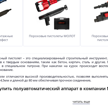
нтажные
Пороховые пистолеты МОЛОТ
Пороховы
ефест
пистол
ный пистолет – это специализированный строительный инструмент,
 к твердым основаниям, таким как бетон, кирпич, сталь и другие.
о в специальном патроне. При нажатии на курок происходит восп
снование.
ли отличаются высокой производительностью, позволяя выполнять 
4,5мм и длиной до 80 мм обеспечивая прочное соединение,
купить полуавтоматический аппарат в компани
С предлагает широкий выбор моделей. В нашем ассортименте пред
читать еще
а: