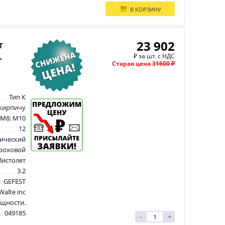
В КОРЗИНУ
23 902
т
.
₽
за шт. с НДС
Старая цена
31600 ₽
Тип К
 кирпичу
 M8; M10
12
ический
роховой
Пистолет
3.2
GEFEST
Walte inc
щности.
049185
-
+