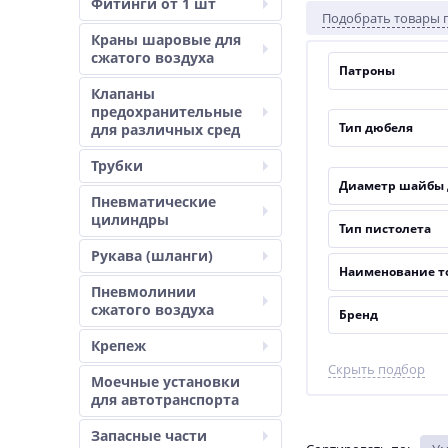
Фитинги от 1 шт
Колоссальный опыт
Подобрать товары 
Профессиональные
Краны шаровые для
Гарантия качества
сжатого воздуха
Патроны
Сервисное обслужи
Конкурентные цены
Клапаны
предохранительные
Купите пороховой 
Тип дюбеля
для различных сред
Трубки
Диаметр шайбы 
Пневматические
цилиндры
Тип пистолета
Рукава (шланги)
Наименование т
Пневмолинии
сжатого воздуха
Бренд
Крепеж
Скрыть подбор
Моечные установки
для автотранспорта
Запасные части