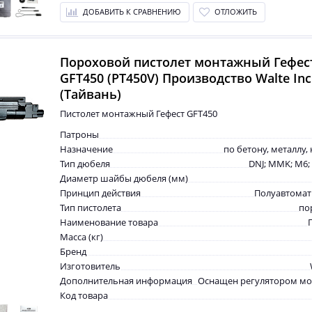
ДОБАВИТЬ К СРАВНЕНИЮ
ОТЛОЖИТЬ
Пороховой пистолет монтажный Гефес
GFT450 (PT450V) Производство Walte Inc
(Тайвань)
Пистолет монтажный Гефест GFT450
Патроны
Назначение
по бетону, металлу,
Тип дюбеля
DNJ; MMK; M6;
Диаметр шайбы дюбеля (мм)
Принцип действия
Полуавтомат
Тип пистолета
по
Наименование товара
Масса (кг)
Бренд
Изготовитель
Дополнительная информация
Оснащен регулятором мо
Код товара