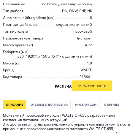
Назначение
по бетону, металлу, кирпичу
Тип дюбеля
DN, DNW, ENP, NK
Диаметр шайбы дюбеля (мм)
8
Принцип действия
полуавтоматический
Тип пистолета
пороховой
Наименование товара
Пистолет
Масса брутто (кг)
4.72
Габариты (мм)
380 (1920*) х 150 х 45 (* - с удлинителями)
Масса (кг)
1.9
Бренд
WALTE
Код товара
018641
ЗАПАСНЫЕ ЧАСТИ
РАСПЕЧАТАТЬ
ОПИСАНИЕ
ОТЗЫВЫ И ВОПРОСЫ
(0)
ИНСТРУКЦИИ
О БРЕНДЕ
Монтажный пороховой пистолет WALTE СТ-655 разработан для
крепления потолочных конструкций.
Это достигается путём дистанционного управления выстрелом. Высота
применения порохового монтажного пистолета WALTE СТ-655,