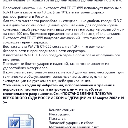
ограничивается только тремя удлинителями удлинителей по 510 мм.
Пороховой монтажный пистолет WALTE СТ-655 использует патроны в
6,8х11 мм в кассете по 10 шт. (тип "К"), эти патроны широко
распространены в России.
Для такого пистолета разработаны специальные дюбель-гвозди Ø 3,7
мм и длиной 27 мм, оснащенные кронштейном для подвеса – узел-
комплект. Такой узел-комплект выдерживает нагрузку на отрыв 50 кгс и
на срез 100 кгс. Возможно применение и резьбовых дюбель-шпилек.
Пистолет WALTE СТ-655 полуавтоматический – это существенно
сокращает время зарядки.
Вес пистолета WALTE СТ-655 составляет 1,9 кг, что важно для
безопасности и производительности оператора.
В пистолете WALTE СТ-655 предусмотрена блокировка от случайного
выстрела.
Пистолет не боится ударов и падений, т.к. изготавливается из
ударостойких материалов.
В комплекте с пистолетом поставляется 3 удлинителя, инструмент для
технического обслуживания, запасные части, инструкция по
эксплуатации на русском языке, кейс для хранения.
Уточняем, что для приобретения, использования и хранения
пороховых пистолетов и патронов к ним, не требуется
специального разрешения. См. «ПОСТАНОВЛЕНИЕ ПЛЕНУМА
ВЕРХОВНОГО СУДА РОССИЙСКОЙ ФЕДЕРАЦИИ от 12 марта 2002 г. N
5»
Комплектация:
Инструкция,
Пистолет,
Запасной ударник в сборе,
Металлические ершики 2 шт.,