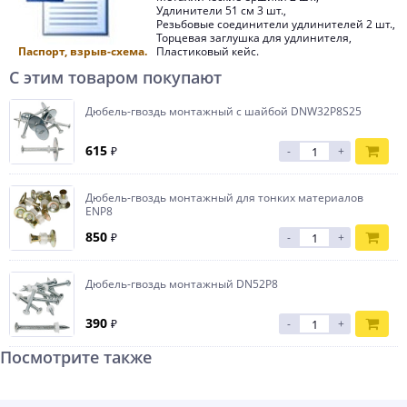
Удлинители 51 см 3 шт.,
Резьбовые соединители удлинителей 2 шт.,
Торцевая заглушка для удлинителя,
Паспорт, взрыв-схема.
Пластиковый кейс.
С этим товаром покупают
Дюбель-гвоздь монтажный с шайбой DNW32P8S25
615
₽
-
+
Дюбель-гвоздь монтажный для тонких материалов
ENP8
850
₽
-
+
Дюбель-гвоздь монтажный DN52P8
390
₽
-
+
Посмотрите также