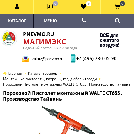
0
0
0
КАТАЛОГ
МЕНЮ
PNEVMO.RU
ВСЁ для
МАГИМЭКС
сжатого
воздуха!
Надёжный поставщик с 2000 года
+7 (495) 730-02-90
zakaz@pnevmo.ru
Главная
Каталог товаров
Монтажные пистолеты, патроны, газ, дюбель-гвозди
Пороховой Пистолет монтажный WALTE СТ655 . Производство Тайвань
Пороховой Пистолет монтажный WALTE СТ655 .
Производство Тайвань