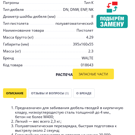
Патроны
Тип К
Тип дюбеля
DN, DNW, ENP, NK
Диаметр шайбы дюбеля (мм)
8
Тип пистолета
полуавтоматический
Наименование товара
Пистолет
Масса брутто (кг)
4.29
Габариты (мм)
395x160x55
Масса (кг)
2.3
Бренд
WALTE
Код товара
018643
ЗАПАСНЫЕ ЧАСТИ
РАСПЕЧАТАТЬ
ОПИСАНИЕ
ОТЗЫВЫ И ВОПРОСЫ
(0)
О БРЕНДЕ
Предназначен для забивания дюбель-гвоздей в кирпичную
кладку, низкоуглеродистую сталь толщиной до 4 мм.,
бетон не более М400;
Легкий — вес всего 2,3 кг.;
Полуавтоматическая перезарядка, быстрая подготовка к
выстрелу около 2 секунд;
Гарантийное количество выстрелов не менее 20.000;