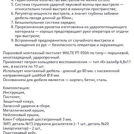
Система глушения ударной звуковой волны при выстреле —
относительно тихий выстрел в замкнутом пространстве;
Регулятор мощности выстрела, а значит глубины забивки
дюбель-гвоздя длиной до 80мм.;
Безшомпольная система зарядки;
Прорезиненная рукоятка изготовлена из ударопоглощающего
материала — хорошо предотвращает руки оператора от отдачи
при выстреле;
Встроенный предохранитель от случайного выстрела и
выпадения из рук — безопасность оператора и окружающих.
Пороховой монтажный пистолет WALTE РТ-950А по типу— поршневой,
многозарядный, ударопрочный.
Применяет патрон кольцевого воспламенения — тип «К» калибр 6,8х11
мм., в кассете по 10 шт.
Использует монтажный дюбель - длиной до 80 мм. с насаженной
направляющей шайбой Ø 8 мм.
Основанием для дюбеля является — кирпич, бетон, сталь.
Комплектация:
Инструкция,
Пистолет,
Защитный кожух,
Запасной ударник в сборе,
Металлический ершик,
Нейлоновый ершик,
Ключ Г-образный шестигранный 3 мм,
ЗИП: деталь №15 (пружина досылателя )– 1 шт., деталь №20
(амортизатор) – 2 шт.,
Пластиковый кейс.