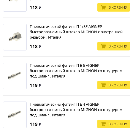
5мм
118
В КОРЗИНУ
₽
Европейский
стандарт
7,5мм
Шведcкий
Пневматический фитинг П 1/8F AIGNEP
стандарт
быстроразъемный штекер MIGNON с внутренней
5,5мм
резьбой . Италия
118
В КОРЗИНУ
₽
Пневматический фитинг П E 6 AIGNEP
быстроразъемный штекер MIGNON со штуцером
под шланг . Италия
119
В КОРЗИНУ
₽
Пневматический фитинг П E 4 AIGNEP
быстроразъемный штекер MIGNON со штуцером
под шланг . Италия
119
В КОРЗИНУ
₽