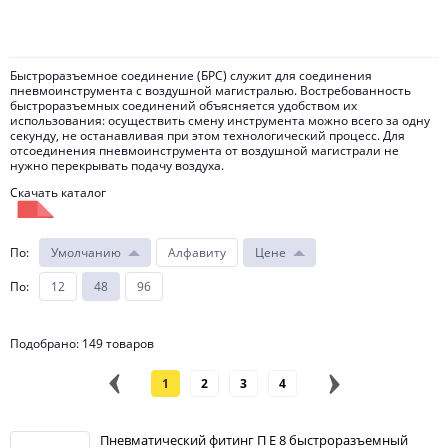
Быстроразъемное соединение (БРС) служит для соединения
пневмоинструмента с воздушной магистралью. Востребованность
быстроразъемных соединений объясняется удобством их
использования: осуществить смену инструмента можно всего за одну
секунду, не останавливая при этом технологический процесс. Для
отсоединения пневмоинструмента от воздушной магистрали не
нужно перекрывать подачу воздуха.
Скачать каталог
По
:
Умолчанию
Алфавиту
Цене
"Быстроразъемные соединения AIGNEP (Италия)"
По
:
12
48
96
Цены на БРС-соединение
Цены на БРС-соединение демократичны, а выбор этих
приспособлений довольно широк.
Подобрано: 149 товаров
В компании «МАГИМЭКС» вы можете приобрести качественные и
надежные быстроразъемные соединения с индивидуальной скидкой.
1
2
3
4
Чтобы рассчитать стоимость вашего заказа, обратитесь к нашим
менеджерам.
Виды БРС
Пневматический фитинг П E 8 быстроразъемный