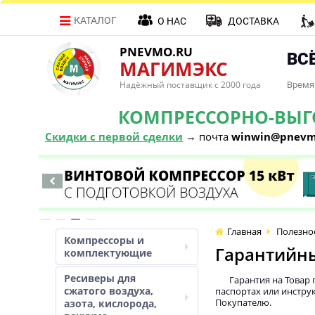
КАТАЛОГ
О НАС
ДОСТАВКА
PNEVMO.RU
ВСЁ
МАГИМЭКС
Надёжный поставщик с 2000 года
Время 
КОМПРЕССОРНО-ВЫГОД
Скидки с первой сделки
→ почта
winwin@pnevm
Главная
Полезно
Компрессоры и
Гарантийны
комплектующие
Ресиверы для
Гарантия на Товар
сжатого воздуха,
паспортах или инструк
Покупателю.
азота, кислорода,