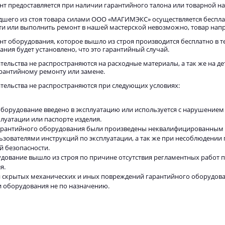
т предоставляется при наличии гарантийного талона или товарной на
шего из стоя товара силами ООО «МАГИМЭКС» осуществляется беспла
и или выполнить ремонт в нашей мастерской невозможно, товар напра
т оборудования, которое вышло из строя производится бесплатно в те
ния будет установлено, что это гарантийный случай.
тельства не распространяются на расходные материалы, а так же на 
рантийному ремонту или замене.
тельства не распространяются при следующих условиях:
оборудование введено в эксплуатацию или используется с нарушением 
луатации или паспорте изделия.
гарантийного оборудования были произведены неквалифицированным
зователями инструкций по эксплуатации, а так же при несоблюдении
й безопасности.
дование вышло из строя по причине отсутствия регламентных работ 
я.
 скрытых механических и иных повреждений гарантийного оборудован
 оборудования не по назначению.