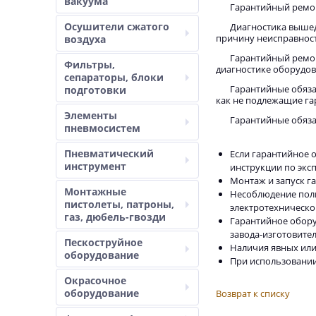
вакуума
Гарантийный ремон
Осушители сжатого
Диагностика вышед
причину неисправност
воздуха
Гарантийный ремон
Фильтры,
диагностике оборудова
сепараторы, блоки
Гарантийные обяза
подготовки
как не подлежащие га
Элементы
Гарантийные обяза
пневмосистем
Пневматический
Если гарантийное 
инструмент
инструкции по эксп
Монтаж и запуск 
Монтажные
Несоблюдение поль
пистолеты, патроны,
электротехническо
газ, дюбель-гвозди
Гарантийное обору
завода-изготовител
Пескоструйное
Наличия явных или
оборудование
При использовании
Окрасочное
оборудование
Возврат к списку