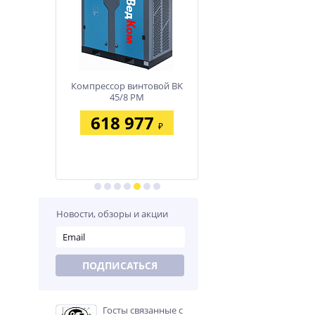
нтовой BK
Компрессор винтовой BK
Компрессор винтовой 
M
45/8 PM
37/8 PM
02
618 977
458 386
₽
₽
₽
Новости, обзоры и акции
ПОДПИСАТЬСЯ
Госты связанные с