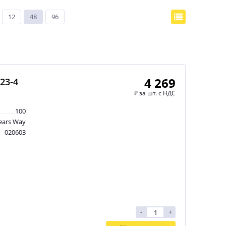
12
48
96
4 269
23-4
₽
за шт. с НДС
100
ears Way
020603
-
+