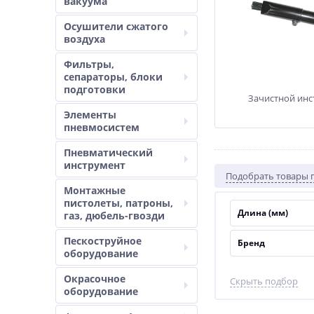
вакуума
Осушители сжатого
воздуха
Фильтры,
сепараторы, блоки
подготовки
Зачистной инс
Элементы
пневмосистем
Пневматический
инструмент
Подобрать товары 
Монтажные
пистолеты, патроны,
Длина (мм)
газ, дюбель-гвозди
Пескоструйное
Бренд
оборудование
Окрасочное
Скрыть подбор
оборудование