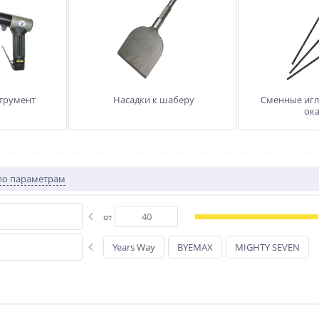
трумент
Насадки к шаберу
Сменные игл
ок
по параметрам
от
Years Way
BYEMAX
MIGHTY SEVEN