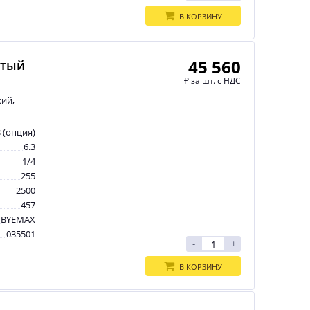
В КОРЗИНУ
45 560
атый
₽
за шт. с НДС
кий,
3 (опция)
6.3
1/4
255
2500
457
BYEMAX
035501
-
+
В КОРЗИНУ