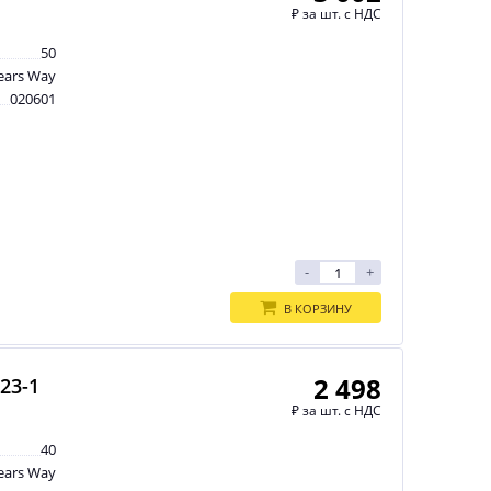
₽
за шт. с НДС
50
ears Way
020601
-
+
В КОРЗИНУ
2 498
23-1
₽
за шт. с НДС
40
ears Way