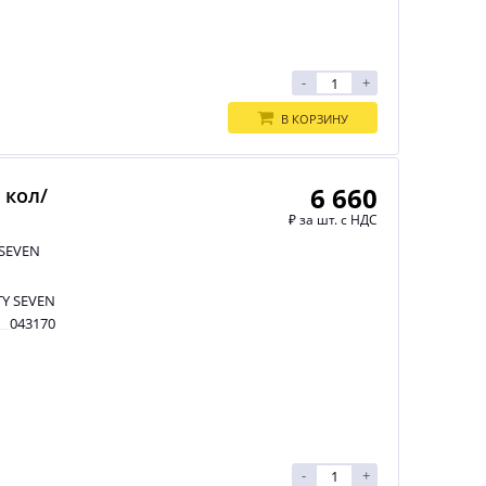
-
+
В КОРЗИНУ
6 660
 кол/
₽
за шт. с НДС
 SEVEN
Y SEVEN
043170
-
+