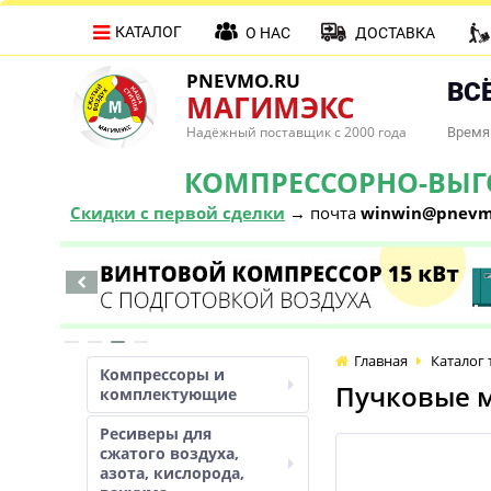
КАТАЛОГ
О НАС
ДОСТАВКА
PNEVMO.RU
ВСЁ
МАГИМЭКС
Надёжный поставщик с 2000 года
Время 
КОМПРЕССОРНО-ВЫГОД
Скидки с первой сделки
→ почта
winwin@pnevm
Главная
Каталог 
Компрессоры и
Пучковые 
комплектующие
Ресиверы для
сжатого воздуха,
азота, кислорода,