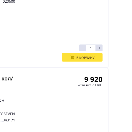
020600
-
+
В КОРЗИНУ
9 920
 кол/
₽
за шт. с НДС
ром
Y SEVEN
043171