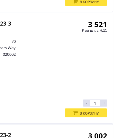
В КОРЗИНУ
3 521
23-3
₽
за шт. с НДС
70
ears Way
020602
-
+
В КОРЗИНУ
3 002
23-2