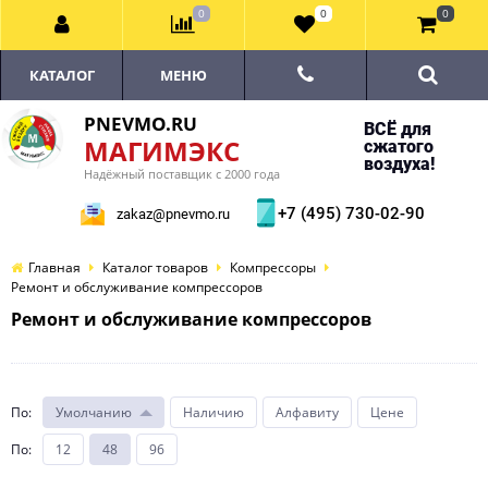
0
0
0
КАТАЛОГ
МЕНЮ
PNEVMO.RU
ВСЁ для
МАГИМЭКС
сжатого
воздуха!
Надёжный поставщик с 2000 года
+7 (495) 730-02-90
zakaz@pnevmo.ru
Главная
Каталог товаров
Компрессоры
Ремонт и обслуживание компрессоров
Ремонт и обслуживание компрессоров
По
:
Умолчанию
Наличию
Алфавиту
Цене
По
:
12
48
96