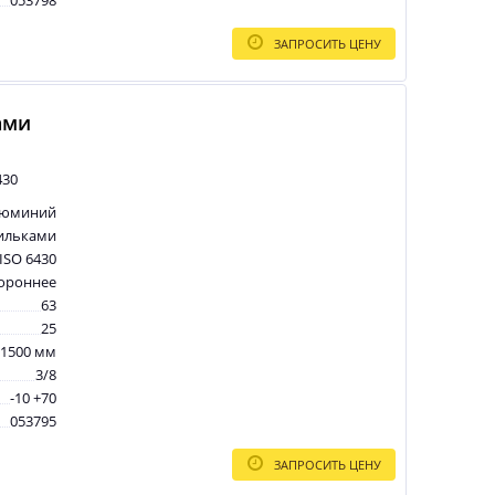
053798
ЗАПРОСИТЬ ЦЕНУ
ами
430
люминий
ильками
ISO 6430
тороннее
63
25
1500 мм
3/8
-10 +70
053795
ЗАПРОСИТЬ ЦЕНУ