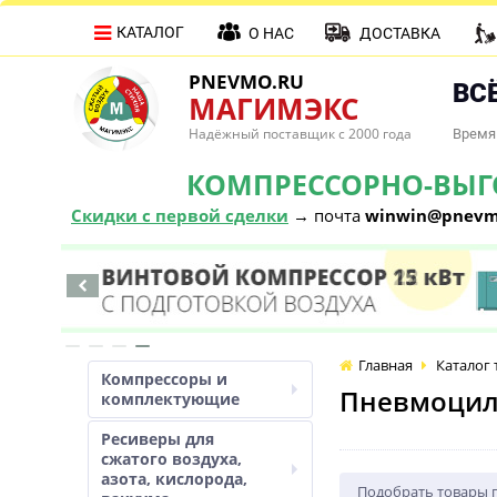
КАТАЛОГ
О НАС
ДОСТАВКА
PNEVMO.RU
ВСЁ
МАГИМЭКС
Надёжный поставщик с 2000 года
Время 
КОМПРЕССОРНО-ВЫГОД
Скидки с первой сделки
→ почта
winwin@pnevm
Главная
Каталог 
Компрессоры и
Пневмоцил
комплектующие
Ресиверы для
сжатого воздуха,
азота, кислорода,
Подобрать товары 