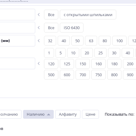
Все
с открытыми шпильками
Все
ISO 6430
 (мм)
32
40
50
63
80
100
1
1
5
10
20
25
30
40
120
125
150
160
180
200
500
600
700
750
800
900
молчанию
Наличию
Алфавиту
Цене
Показывать по
:
ов