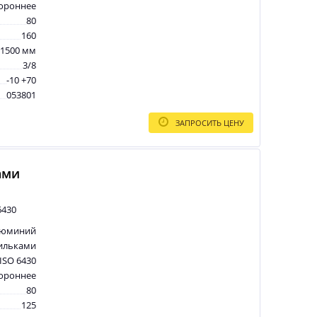
тороннее
80
160
1500 мм
3/8
-10 +70
053801
ЗАПРОСИТЬ ЦЕНУ
ами
6430
люминий
ильками
ISO 6430
тороннее
80
125