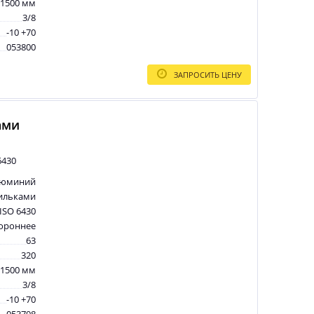
1500 мм
3/8
-10 +70
053800
ЗАПРОСИТЬ ЦЕНУ
ами
6430
люминий
ильками
ISO 6430
тороннее
63
320
1500 мм
3/8
-10 +70