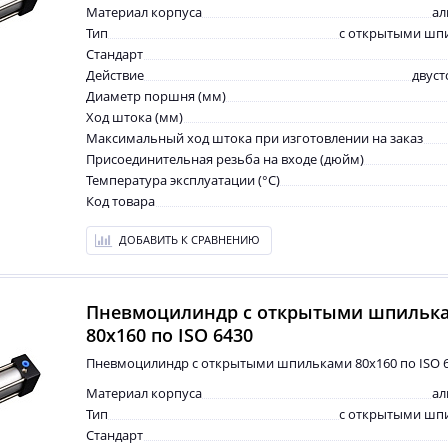
Материал корпуса
а
Тип
с открытыми шп
Стандарт
Действие
двус
Диаметр поршня (мм)
Ход штока (мм)
Максимальный ход штока при изготовлении на заказ
Присоединительная резьба на входе (дюйм)
Температура эксплуатации (°С)
Код товара
ДОБАВИТЬ К СРАВНЕНИЮ
Пневмоцилиндр с открытыми шпильк
80x160 по ISO 6430
Пневмоцилиндр с открытыми шпильками 80x160 по ISO 
Материал корпуса
а
Тип
с открытыми шп
Стандарт