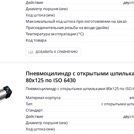
Действие
двус
Диаметр поршня (мм)
Ход штока (мм)
Максимальный ход штока при изготовлении на заказ
Присоединительная резьба на входе (дюйм)
Температура эксплуатации (°С)
Код товара
ДОБАВИТЬ К СРАВНЕНИЮ
Пневмоцилиндр с открытыми шпильк
80x125 по ISO 6430
Пневмоцилиндр с открытыми шпильками 80x125 по ISO 
Материал корпуса
а
Тип
с открытыми шп
Стандарт
Действие
двус
Диаметр поршня (мм)
Ход штока (мм)