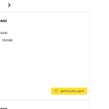
ами
 6430
056588
ЗАПРОСИТЬ ЦЕНУ
ами