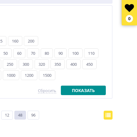
0
25
160
200
50
60
70
80
90
100
110
250
300
320
350
400
450
1000
1200
1500
ПОКАЗАТЬ
Сбросить
12
48
96