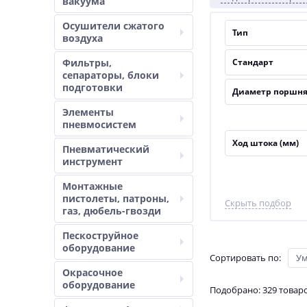
вакуума
Осушители сжатого
Тип
воздуха
Фильтры,
Стандарт
сепараторы, блоки
подготовки
Диаметр поршня
Элементы
пневмосистем
Ход штока (мм)
Пневматический
инструмент
Монтажные
пистолеты, патроны,
Скрыть подбор
газ, дюбель-гвозди
Пескоструйное
оборудование
Сортировать по
:
У
Окрасочное
оборудование
Подобрано: 329 товар