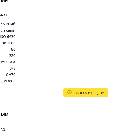
6430
люминий
ильками
ISO 6430
тороннее
80
320
1500 мм
3/8
-10 +70
053802
ЗАПРОСИТЬ ЦЕНУ
ами
430