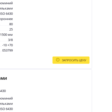
люминий
ильками
ISO 6430
тороннее
80
25
1500 мм
3/8
-10 +70
053799
ЗАПРОСИТЬ ЦЕНУ
ами
6430
люминий
ильками
ISO 6430