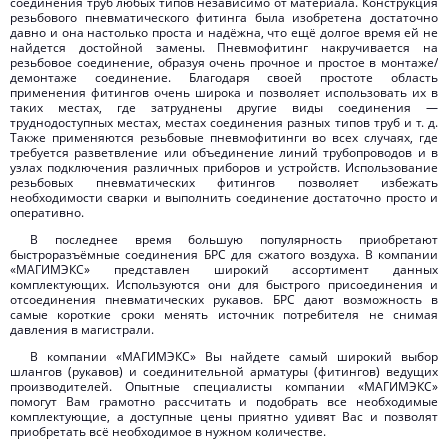
соединения труб любых типов независимо от материала. Конструкция
резьбового пневматического фитинга была изобретена достаточно
давно и она настолько проста и надёжна, что ещё долгое время ей не
найдется достойной замены. Пневмофитинг накручивается на
резьбовое соединение, образуя очень прочное и простое в монтаже/
демонтаже соединение. Благодаря своей простоте область
применения фитингов очень широка и позволяет использовать их в
таких местах, где затруднены другие виды соединения —
труднодоступных местах, местах соединения разных типов труб и т. д.
Также применяются резьбовые пневмофитинги во всех случаях, где
требуется разветвление или объединение линий трубопроводов и в
узлах подключения различных приборов и устройств. Использование
резьбовых пневматических фитингов позволяет избежать
необходимости сварки и выполнить соединение достаточно просто и
оперативно.
В последнее время большую популярность приобретают
быстроразъёмные соединения БРС для сжатого воздуха. В компании
«МАГИМЭКС» представлен широкий ассортимент данных
комплектующих. Используются они для быстрого присоединения и
отсоединения пневматических рукавов. БРС дают возможность в
самые короткие сроки менять источник потребителя не снимая
давления в магистрали.
В компании «МАГИМЭКС» Вы найдете самый широкий выбор
шлангов (рукавов) и соединительной арматуры (фитингов) ведущих
производителей. Опытные специалисты компании «МАГИМЭКС»
помогут Вам грамотно рассчитать и подобрать все необходимые
комплектующие, а доступные цены приятно удивят Вас и позволят
приобретать всё необходимое в нужном количестве.