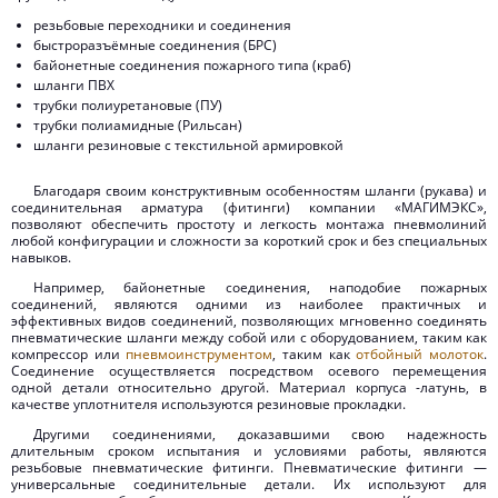
резьбовые переходники и соединения
быстроразъёмные соединения (БРС)
байонетные соединения пожарного типа (краб)
шланги ПВХ
трубки полиуретановые (ПУ)
трубки полиамидные (Рильсан)
шланги резиновые с текстильной армировкой
Благодаря своим конструктивным особенностям шланги (рукава) и
соединительная арматура (фитинги) компании «МАГИМЭКС»,
позволяют обеспечить простоту и легкость монтажа пневмолиний
любой конфигурации и сложности за короткий срок и без специальных
навыков.
Например, байонетные соединения, наподобие пожарных
соединений, являются одними из наиболее практичных и
эффективных видов соединений, позволяющих мгновенно соединять
пневматические шланги между собой или с оборудованием, таким как
компрессор или
пневмоинструментом
, таким как
отбойный молоток
.
Соединение осуществляется посредством осевого перемещения
одной детали относительно другой. Материал корпуса -латунь, в
качестве уплотнителя используются резиновые прокладки.
Другими соединениями, доказавшими свою надежность
длительным сроком испытания и условиями работы, являются
резьбовые пневматические фитинги. Пневматические фитинги —
универсальные соединительные детали. Их используют для