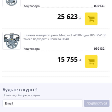
Код товара
030133
25 623
₽
Головка компрессорная Magnus F-W3065 для KV-525/100
также подходит к Remeza LB40
Код товара
030132
15 755
₽
Будьте в курсе!
Новости, обзоры и акции
ПОДПИСАТЬСЯ