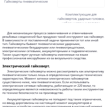
Гайковерты пневматические
Комплектующие для
гайковертов, ударные головки,
наборы ударных головок
Для механизации процесса завинчивания и отвинчивания
резьбовых соединений был придуман такой инструмент как гайковерт.
В зависимости от поставленной задачи применяется тот или иной
тип. Гайковерты бывают пневматическими ударными,
пневматическими безударными или пневмотрещотками,
электрическими сетевыми, аккумуляторными и гидравлическими.
Также существуют ручные гайковерты именеемые на языке
профессионалов мясорубками из-за визуального сходства.
Электрический гайковерт.
Электрические гайковерты можно рассматривать как альтернативу
пневматическим только лишь в определенных границах технических
характеристик. Момент затяжки электрических гайковертов
существенно ниже, чем пневматических. Если использовать
электрические сетевые гайковерты, работающие от 220 вольт, то
определяющим является невозможность работы таким инструментом
по технике безопасности на производстве.
Аккумуляторные гайковерты не попадают под такие ограничения,
но ввиду дороговизны на настоящий момент аккумуляторов и
зарядных устройств широкого распространения в настоящий момент