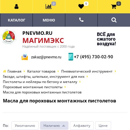
0
0
0
КАТАЛОГ
МЕНЮ
PNEVMO.RU
ВСЁ для
МАГИМЭКС
сжатого
воздуха!
Надёжный поставщик с 2000 года
+7 (495) 730-02-90
zakaz@pnevmo.ru
Главная
Каталог товаров
Пневматический инструмент
Гвозди, штифты, шпильки, инструмент для них
Пистолеты и нейлеры по бетону и металлу
Пороховые монтажные пистолеты
Масла для пороховых монтажных пистолетов
Масла для пороховых монтажных пистолетов
По
:
Умолчанию
Наличию
Алфавиту
Цене