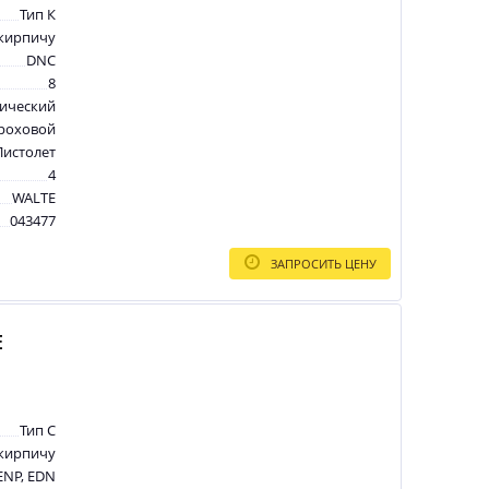
Тип К
 кирпичу
DNC
8
ический
роховой
Пистолет
4
WALTE
043477
ЗАПРОСИТЬ ЦЕНУ
E
Тип C
 кирпичу
ENP, EDN