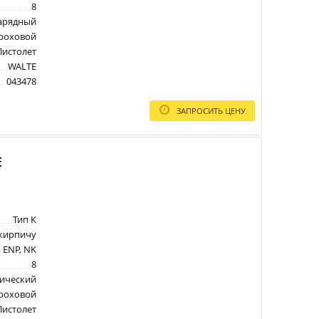
8
арядный
роховой
Пистолет
WALTE
043478
ЗАПРОСИТЬ ЦЕНУ
E
Тип К
 кирпичу
 ENP, NK
8
ический
роховой
Пистолет