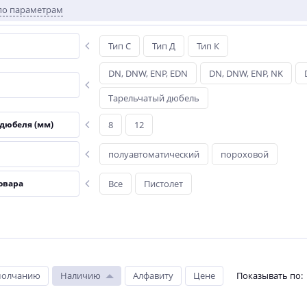
по параметрам
Тип C
Тип Д
Тип К
DN, DNW, ENP, EDN
DN, DNW, ENP, NK
Тарельчатый дюбель
дюбеля (мм)
8
12
полуавтоматический
пороховой
овара
Все
Пистолет
молчанию
Наличию
Алфавиту
Цене
Показывать по
: