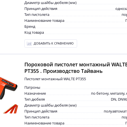
Диаметр шайбы дюбеля (мм)
Принцип действия
одноз
Тип пистолета
по
Наименование товара
Бренд
Код товара
ДОБАВИТЬ К СРАВНЕНИЮ
Пороховой пистолет монтажный WALT
PT355 . Производство Тайвань
Пистолет монтажный WALTE PT355
Патроны
Назначение
по бетону, металлу,
Тип дюбеля
DN, DNW,
Диаметр шайбы дюбеля (мм)
Принцип действия
полуавтомат
Тип пистолета
по
Наименование товара