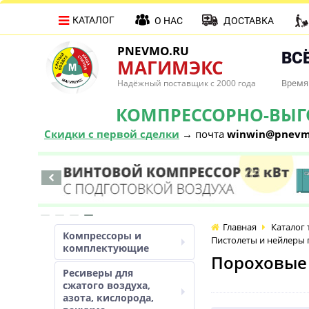
КАТАЛОГ
О НАС
ДОСТАВКА
PNEVMO.RU
ВСЁ
МАГИМЭКС
Надёжный поставщик с 2000 года
Время 
КОМПРЕССОРНО-ВЫГОД
Скидки с первой сделки
→ почта
winwin@pnevm
Главная
Каталог 
Компрессоры и
Пистолеты и нейлеры 
комплектующие
Пороховые
Ресиверы для
сжатого воздуха,
азота, кислорода,