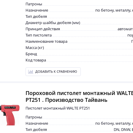
Патроны
Назначение
по бетону, металлу,
Тип дюбеля
Диаметр шайбы дюбеля (мм)
Принцип действия
автомат
Тип пистолета
по
Наименование товара
Масса (кг)
Бренд
Код товара
ДОБАВИТЬ К СРАВНЕНИЮ
Пороховой пистолет монтажный WALT
PT251 . Производство Тайвань
Пистолет монтажный WALTE PT251
Патроны
Назначение
по бетону, металлу,
Тип дюбеля
DN, DNW, 