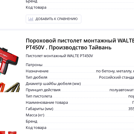
Бренд
Код товара
ДОБАВИТЬ К СРАВНЕНИЮ
Пороховой пистолет монтажный WALT
PT450V . Производство Тайвань
Пистолет монтажный WALTE PT450V
Патроны
Назначение
по бетону, металлу,
Тип дюбеля
Российский станд
Диаметр шайбы дюбеля (мм)
Принцип действия
полуавтомат
Тип пистолета
по
Наименование товара
Габариты (мм)
35
Масса (кг)
Бренд
Код товара