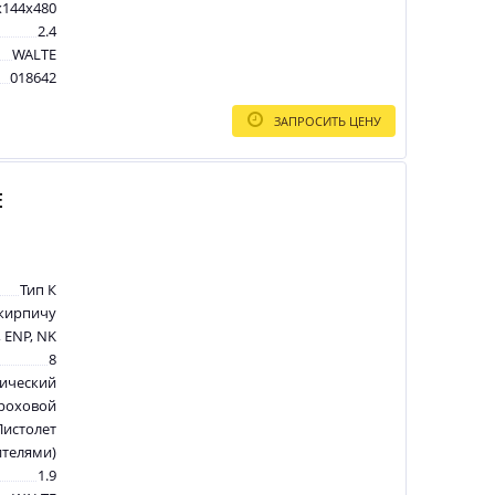
x144x480
2.4
WALTE
018642
ЗАПРОСИТЬ ЦЕНУ
E
Тип К
 кирпичу
 ENP, NK
8
ический
роховой
Пистолет
нителями)
1.9