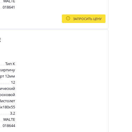
WALTE
018641
ЗАПРОСИТЬ ЦЕНУ
E
Тип К
 кирпичу
арт 12мм
12
ический
роховой
Пистолет
5х180х55
3.2
WALTE
018644