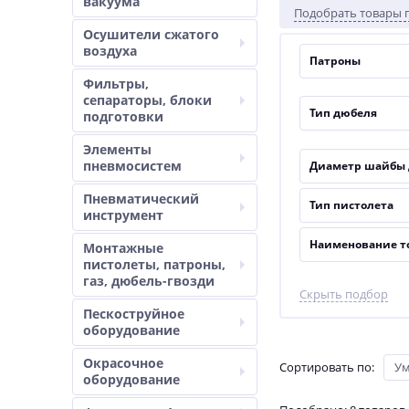
вакуума
Подобрать товары 
Осушители сжатого
воздуха
Патроны
Фильтры,
сепараторы, блоки
Тип дюбеля
подготовки
Элементы
пневмосистем
Диаметр шайбы 
Пневматический
Тип пистолета
инструмент
Наименование т
Монтажные
пистолеты, патроны,
газ, дюбель-гвозди
Скрыть подбор
Пескоструйное
оборудование
Окрасочное
Сортировать по
:
У
оборудование