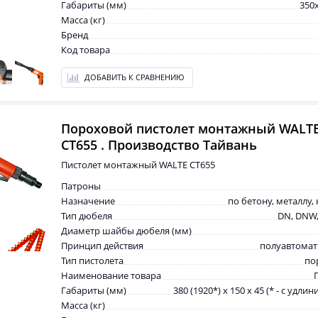
Габариты (мм)
350
Масса (кг)
Бренд
Код товара
ДОБАВИТЬ К СРАВНЕНИЮ
Пороховой пистолет монтажный WALT
СТ655 . Производство Тайвань
Пистолет монтажный WALTE СТ655
Патроны
Назначение
по бетону, металлу,
Тип дюбеля
DN, DNW,
Диаметр шайбы дюбеля (мм)
Принцип действия
полуавтомат
Тип пистолета
по
Наименование товара
Габариты (мм)
380 (1920*) х 150 х 45 (* - с удли
Масса (кг)