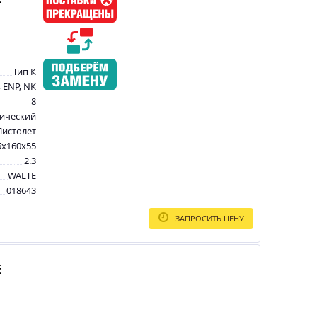
Тип К
 ENP, NK
8
ический
Пистолет
5x160x55
2.3
WALTE
018643
ЗАПРОСИТЬ ЦЕНУ
E