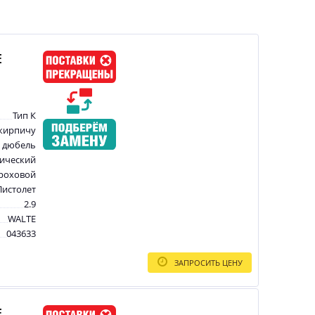
E
Тип К
 кирпичу
 дюбель
ический
роховой
Пистолет
2.9
WALTE
043633
ЗАПРОСИТЬ ЦЕНУ
E