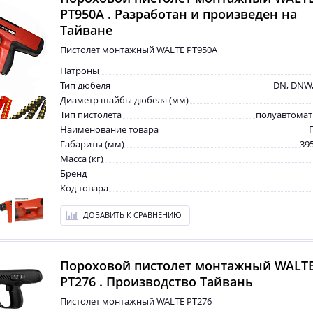
PT950А . Разработан и произведен на
Тайване
Пистолет монтажный WALTE PT950А
Патроны
Тип дюбеля
DN, DNW,
Диаметр шайбы дюбеля (мм)
Тип пистолета
полуавтомат
Наименование товара
Габариты (мм)
39
Масса (кг)
Бренд
Код товара
ДОБАВИТЬ К СРАВНЕНИЮ
Пороховой пистолет монтажный WALT
PT276 . Производство Тайвань
Пистолет монтажный WALTE PT276