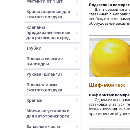
Фитинги от 1 шт
Подготовка компрес
Для правильного 
Краны шаровые для
связанных с неправи
сжатого воздуха
необходимости заме
оборудования заказчи
Клапаны
предохранительные
для различных сред
Трубки
Пневматические
цилиндры
Рукава (шланги)
Шеф-монтаж
Пневмолинии
сжатого воздуха
Шефмонтаж компресс
Одним из основных
Крепеж
установка и запуск 
возникновения внеш
Моечные установки
практическое обучени
для автотранспорта
Запасные части