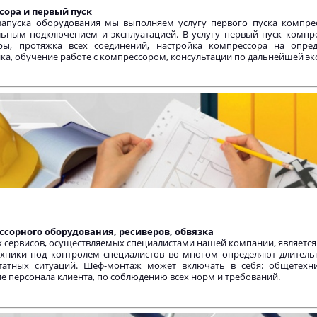
сора и первый пуск
запуска оборудования мы выполняем услугу первого пуска компре
льным подключением и эксплуатацией. В услугу первый пуск компр
ры, протяжка всех соединений, настройка компрессора на опр
ка, обучение работе с компрессором, консультации по дальнейшей эк
орного оборудования, ресиверов, обвязка
 сервисов, осуществляемых специалистами нашей компании, являетс
техники под контролем специалистов во многом определяют длител
татных ситуаций. Шеф-монтаж может включать в себя: общетехни
е персонала клиента, по соблюдению всех норм и требований.