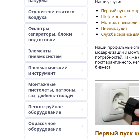
вакуума
Наши услуги:
Первый пуск комп
Осушители сжатого
Шеф-монтаж
воздуха
Монтаж пневмоли
Фильтры,
Пневмоаудит
сепараторы, блоки
Служба сервиса дл
подготовки
Наши профильные спец
Элементы
модернизации и монт
пневмосистем
потребностей. Так же 
постгарантийного. Ре
бизнеса.
Пневматический
инструмент
Монтажные
пистолеты, патроны,
газ, дюбель-гвозди
Пескоструйное
оборудование
Окрасочное
оборудование
Первый пуск к