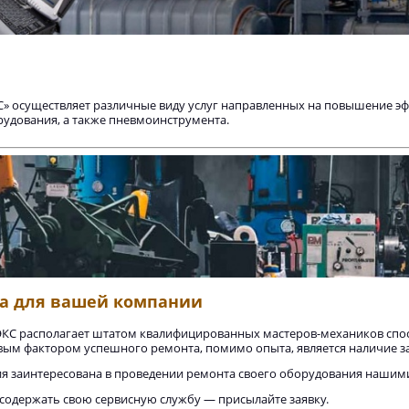
 осуществляет различные виду услуг направленных на повышение эф
BK
Компрессор винтовой BK
Ресивер воздушный РВ
удования, а также пневмоинструмента.
30/8 PM
900/10
452 929
78 787
₽
₽
са для вашей компании
С располагает штатом квалифицированных мастеров-механиков спо
ым фактором успешного ремонта, помимо опыта, является наличие за
я заинтересована в проведении ремонта своего оборудования нашими 
 содержать свою сервисную службу — присылайте заявку.