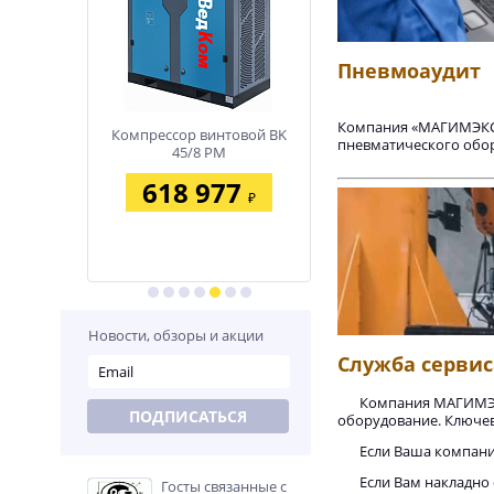
Пневмоаудит
Компания «МАГИМЭКС»
нтовой BK
Компрессор винтовой BK
Компрессор винтовой 
пневматического обор
M
45/8 PM
37/8 PM
02
618 977
458 386
₽
₽
₽
Новости, обзоры и акции
Служба серви
Компания МАГИМЭК
ПОДПИСАТЬСЯ
оборудование. Ключев
Если Ваша компани
Если Вам накладно
Госты связанные с