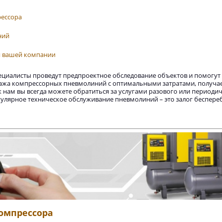
рессора
ний
я вашей компании
иалисты проведут предпроектное обследование объектов и помогут 
ажа компрессорных пневмолиний с оптимальными затратами, получае
к нам вы всегда можете обратиться за услугами разового или периодич
гулярное техническое обслуживание пневмолиний – это залог беспер
омпрессора