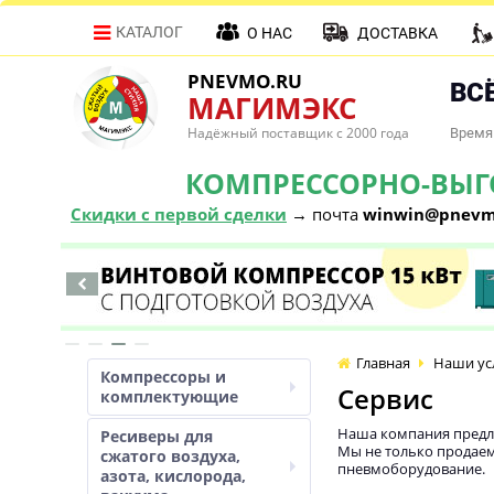
КАТАЛОГ
О НАС
ДОСТАВКА
PNEVMO.RU
ВСЁ
МАГИМЭКС
Надёжный поставщик с 2000 года
Время 
КОМПРЕССОРНО-ВЫГОД
Скидки с первой сделки
→ почта
winwin@pnevm
Главная
Наши ус
Компрессоры и
Сервис
комплектующие
Наша компания предла
Ресиверы для
Мы не только продаем
сжатого воздуха,
пневмоборудование.
азота, кислорода,