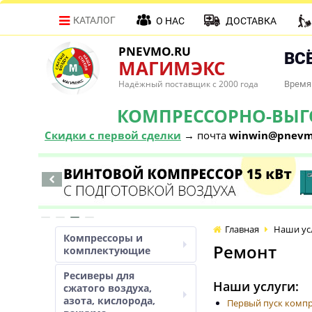
КАТАЛОГ
О НАС
ДОСТАВКА
PNEVMO.RU
ВСЁ
МАГИМЭКС
Надёжный поставщик с 2000 года
Время 
КОМПРЕССОРНО-ВЫГОД
Скидки с первой сделки
→ почта
winwin@pnevm
Главная
Наши ус
Компрессоры и
Ремонт
комплектующие
Ресиверы для
Наши услуги:
сжатого воздуха,
азота, кислорода,
Первый пуск комп