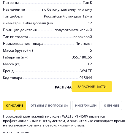
Патроны
Тип К
Назначение
по бетону, металлу, кирпичу
Тип дюбеля
Российский стандарт 12мм
Диаметр шайбы дюбеля (мм)
12
Принцип действия
полуавтоматический
Тип пистолета
пороховой
Наименование товара
Пистолет
Масса брутто (кг)
5
Габариты (мм)
355х180х55
Масса (кг)
3.2
Бренд
WALTE
Код товара
018644
ЗАПАСНЫЕ ЧАСТИ
РАСПЕЧАТАТЬ
ОПИСАНИЕ
ОТЗЫВЫ И ВОПРОСЫ
(0)
ИНСТРУКЦИИ
О БРЕНДЕ
Пороховой монтажный пистолет WALTE PT-450V является
профессиональным инструментом, и значительно сокращает время
на установку крепежа в бетон, кирпич и сталь.