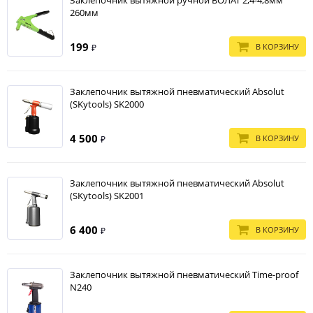
Заклепочник вытяжной ручной ВОЛАТ 2,4-4,8мм
начинаются от нескольких сотен рублей и заканчиваются, а точнее
260мм
сказать на заканчиваются вовсе.
199
В КОРЗИНУ
₽
Заклепочник вытяжной пневматический Absolut
(SKytools) SK2000
4 500
В КОРЗИНУ
₽
Заклепочник вытяжной пневматический Absolut
(SKytools) SK2001
6 400
В КОРЗИНУ
₽
Заклепочник вытяжной пневматический Time-proof
N240