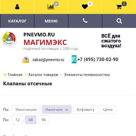
0
0
0
КАТАЛОГ
МЕНЮ
PNEVMO.RU
ВСЁ для
МАГИМЭКС
сжатого
воздуха!
Надёжный поставщик с 2000 года
+7 (495) 730-02-90
zakaz@pnevmo.ru
Главная
Каталог товаров
Элементы пневмосистем
Клапаны отсечные
По
:
Умолчанию
Наличию
Алфавиту
Цене
По
:
12
48
96