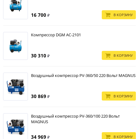
Дополнительные преимущества включают полное послепродажное
обслуживание, наличие запасных частей и расходных материалов, а
16 700
также удобные условия доставки и установки оборудования. Эти
В КОРЗИНУ
₽
факторы делают МАГИМЭКС предпочтительным выбором для
профессионалов в различных отраслях.
Компрессор DGM AC-2101
30 310
В КОРЗИНУ
₽
Воздушный компрессор PV-360/50 220 Вольт МAGNUS
30 869
В КОРЗИНУ
₽
Воздушный компрессор PV-360/100 220 Вольт
МAGNUS
34 969
В КОРЗИНУ
₽