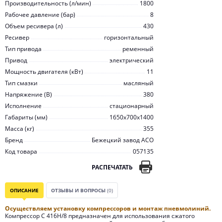
Производительность (л/мин)
1800
Рабочее давление (бар)
8
Объем ресивера (л)
430
Ресивер
горизонтальный
Тип привода
ременный
Привод
электрический
Мощность двигателя (кВт)
11
Тип смазки
масляный
Напряжение (В)
380
Исполнение
стационарный
Габариты (мм)
1650х700х1400
Масса (кг)
355
Бренд
Бежецкий завод АСО
Код товара
057135
РАСПЕЧАТАТЬ
ОПИСАНИЕ
ОТЗЫВЫ И ВОПРОСЫ
(0)
Осуществляем установку компрессоров и монтаж пневмолиний.
Компрессор С 416Н/8 предназначен для использования сжатого