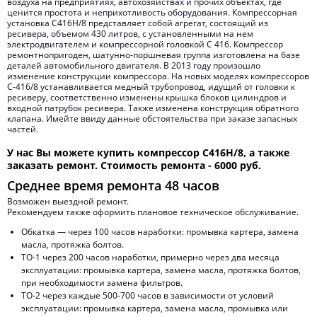
воздуха на предприятиях, автохозяйствах и прочих объектах, где
ценится простота и неприхотливость оборудования. Компрессорная
установка С416Н/8 представляет собой агрегат, состоящий из
ресивера, объемом 430 литров, с установленными на нем
электродвигателем и компрессорной головкой С 416. Компрессор
ремонтнопригоден, шатунно-поршневая группа изготовлена на базе
деталей автомобильного двигателя. В 2013 году произошло
изменение конструкции компрессора. На новых моделях компрессоров
С-416/8 устанавливается медный трубопровод, идущий от головки к
ресиверу, соответственно изменены крышка блоков цилиндров и
входной патрубок ресивера. Также изменена конструкция обратного
клапана. Имейте ввиду данные обстоятельства при заказе запасных
частей.
У нас Вы можете купить компрессор С416Н/8, а также
заказать ремонт. Cтоимость ремонта -
6000 руб.
Среднее время ремонта
48 часов
Возможен выездной ремонт.
Рекомендуем также оформить плановое техническое обслуживание.
Обкатка — через 100 часов наработки: промывка картера, замена
масла, протяжка болтов.
ТО-1 через 200 часов наработки, примерно через два месяца
эксплуатации: промывка картера, замена масла, протяжка болтов,
при необходимости замена фильтров.
ТО-2 через каждые 500-700 часов в зависимости от условий
эксплуатации: промывка картера, замена масла, промывка или