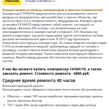
ОПИСАНИЕ
ОТЗЫВЫ И ВОПРОСЫ
(0)
Осуществляем установку компрессоров и монтаж пневмолиний.
Компрессор С 416Н/10 предназначен для использования сжатого
воздуха на предприятиях, автохозяйствах и прочих объектах, где
ценится простота и неприхотливость оборудования. Компрессорная
установка С416Н/10 представляет собой агрегат, состоящий из
ресивера, объемом 430 литров, с установленными на нем
электродвигателем и компрессорной головкой С 416. Компрессор
ремонтнопригоден, шатунно-поршневая группа изготовлена на базе
деталей автомобильного двигателя. В 2013 году произошло
изменение конструкции компрессора. На новых моделях компрессоров
С-416 устанавливается медный трубопровод, идущий от головки к
ресиверу, соответственно изменены крышка блоков цилиндров и
входной патрубок ресивера. Также изменена конструкция обратного
клапана. Имейте ввиду данные обстоятельства при заказе запасных
частей.
У нас Вы можете купить компрессор С416Н/10, а также
заказать ремонт. Cтоимость ремонта -
6000 руб.
Среднее время ремонта
48 часов
Возможен выездной ремонт.
Рекомендуем также оформить плановое техническое обслуживание.
Обкатка — через 100 часов наработки: промывка картера, замена
масла, протяжка болтов.
ТО-1 через 200 часов наработки, примерно через два месяца