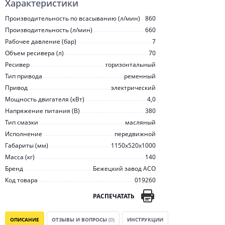
Характеристики
Производительность по всасыванию (л/мин)
860
Производительность (л/мин)
660
Рабочее давление (бар)
7
Объем ресивера (л)
70
Ресивер
горизонтальный
Тип привода
ременный
Привод
электрический
Мощность двигателя (кВт)
4,0
Напряжение питания (В)
380
Тип смазки
масляный
Исполнение
передвижной
Габариты (мм)
1150х520х1000
Масса (кг)
140
Бренд
Бежецкий завод АСО
Код товара
019260
РАСПЕЧАТАТЬ
ОПИСАНИЕ
ОТЗЫВЫ И ВОПРОСЫ
(0)
ИНСТРУКЦИИ