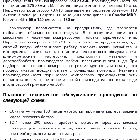
Производительность компрессора
360 л/мин,
производительность по
нагнетанию
275 л/мин.
Максимальное давление компрессора 10 атм.
Поршневой компрессор КВ7/10 размещен на ресивере объемом 110
литров и оснащен надежным немецким реле давления
Condor MDR
.
Размеры
65 х 60 х 140 см,
масса
130 кг
Компрессор используется на предприятиях, где требуются
небольшие объемы сжатого воздуха. В конструкции применена
массивная и надежная компрессорная головка поршневого типа.
Поршневой компрессор КВ-7/10 незаменим на предприятиях, где
сжатый воздух обеспечивает работу пневматических устройств и
инструмента, таких как как станции технического обслуживания,
шиномонтажные мастерские, предприятия металло- и
деревообработки, производства мебели, пластиковых окон и др. При
подборе поршневого компрессора рекомендуется учитывать, что
процесс сжатия воздуха связан с большими потерями. Реальная
производительность поршневого компрессора (производительность
по нагнетанию) меньше теоретической производительности (на входе
в компрессор) примерно на 30%.
Плановое техническое обслуживание проводится по
следующей схеме:
Обкатка — через 100 часов наработки: промывка картера, замена
масла, протяжка болтов.
ТО-1 через 200 часов наработки, примерно через два месяца
эксплуатации: промывка картера, замена масла, протяжка болтов,
при необходимости замена фильтров.
ТО-2 через каждые 500-700 часов в зависимости от условий