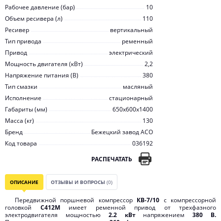
Рабочее давление (бар)
10
Объем ресивера (л)
110
Ресивер
вертикальный
Тип привода
ременный
Привод
электрический
Мощность двигателя (кВт)
2,2
Напряжение питания (В)
380
Тип смазки
масляный
Исполнение
стационарный
Габариты (мм)
650х600х1400
Масса (кг)
130
Бренд
Бежецкий завод АСО
Код товара
036192
РАСПЕЧАТАТЬ
ОПИСАНИЕ
ОТЗЫВЫ И ВОПРОСЫ
(0)
Передвижной поршневой компрессор
КВ-7/10
с компрессорной
головкой
С412М
имеет ременной привод от трехфазного
электродвигателя мощностью
2.2 кВт
напряжением
380 В.