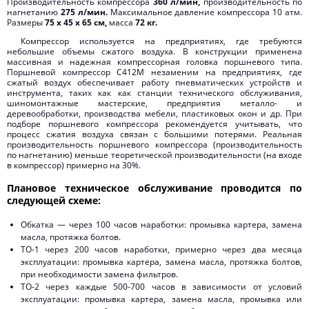
Производительность компрессора
360 л/мин,
производительность по
нагнетанию
275 л/мин.
Максимальное давление компрессора 10 атм.
Размеры
75 х 45 х 65 см,
масса
72 кг.
Компрессор используется на предприятиях, где требуются
небольшие объемы сжатого воздуха. В конструкции применена
массивная и надежная компрессорная головка поршневого типа.
Поршневой компрессор С412М незаменим на предприятиях, где
сжатый воздух обеспечивает работу пневматических устройств и
инструмента, таких как как станции технического обслуживания,
шиномонтажные мастерские, предприятия металло- и
деревообработки, производства мебели, пластиковых окон и др. При
подборе поршневого компрессора рекомендуется учитывать, что
процесс сжатия воздуха связан с большими потерями. Реальная
производительность поршневого компрессора (производительность
по нагнетанию) меньше теоретической производительности (на входе
в компрессор) примерно на 30%.
Плановое техническое обслуживание проводится по
следующей схеме:
Обкатка — через 100 часов наработки: промывка картера, замена
масла, протяжка болтов.
ТО-1 через 200 часов наработки, примерно через два месяца
эксплуатации: промывка картера, замена масла, протяжка болтов,
при необходимости замена фильтров.
ТО-2 через каждые 500-700 часов в зависимости от условий
эксплуатации: промывка картера, замена масла, промывка или