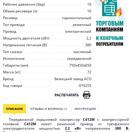
Рабочее давление (бар)
10
Объем ресивера (л)
10
Ресивер
горизонтальный
Тип привода
ременный
Привод
электрический
Мощность двигателя (кВт)
2,2
Напряжение питания (В)
380
Тип смазки
масляный
Исполнение
передвижной
Габариты (мм)
750х450х650
Масса (кг)
72
Бренд
Бежецкий завод АСО
Код товара
019255
РАСПЕЧАТАТЬ
ОПИСАНИЕ
ОТЗЫВЫ И ВОПРОСЫ
(0)
ИНСТРУКЦИИ
Передвижной поршневой компрессор
С412М
с компрессорной
головкой
С412М
имеет ременной привод от трехфазного
электродвигателя мощностью
2.2 кВт
напряжением
380 В.