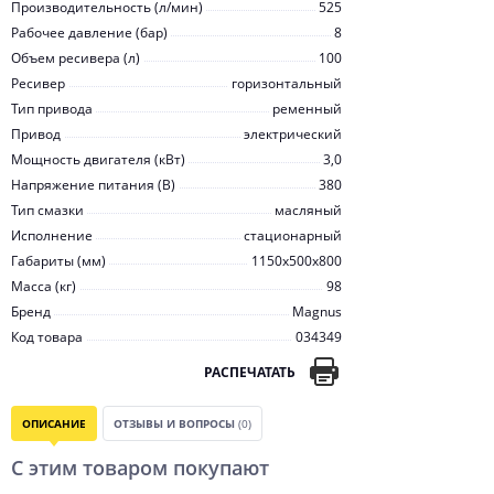
Производительность (л/мин)
525
Рабочее давление (бар)
8
Объем ресивера (л)
100
Ресивер
горизонтальный
Тип привода
ременный
Привод
электрический
Мощность двигателя (кВт)
3,0
Напряжение питания (В)
380
Тип смазки
масляный
Исполнение
стационарный
Габариты (мм)
1150х500х800
Масса (кг)
98
Бренд
Magnus
Код товара
034349
РАСПЕЧАТАТЬ
ОПИСАНИЕ
ОТЗЫВЫ И ВОПРОСЫ
(0)
С этим товаром покупают