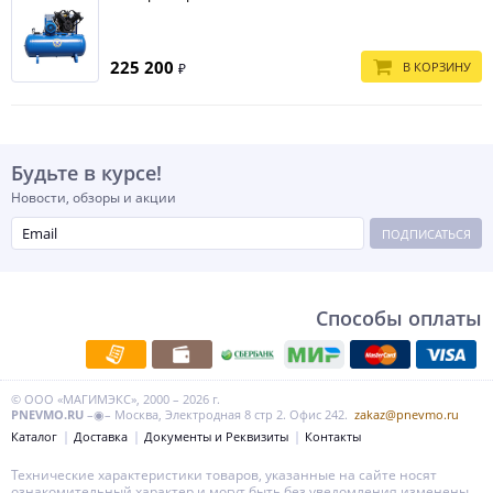
225 200
В КОРЗИНУ
₽
Будьте в курсе!
Новости, обзоры и акции
ПОДПИСАТЬСЯ
Способы оплаты
© ООО «МАГИМЭКС», 2000 – 2026 г.
PNEVMO.RU
–◉– Москва, Электродная 8 стр 2. Офис 242.
zakaz@pnevmo.ru
Каталог
Доставка
Документы и Реквизиты
Контакты
Технические характеристики товаров, указанные на сайте носят
ознакомительный характер и могут быть без уведомления изменены