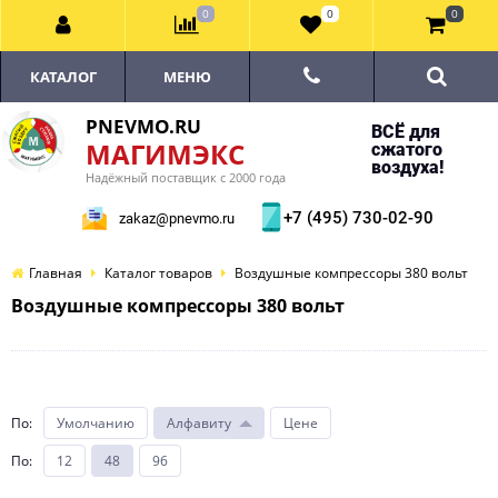
0
0
0
КАТАЛОГ
МЕНЮ
PNEVMO.RU
ВСЁ для
МАГИМЭКС
сжатого
воздуха!
Надёжный поставщик с 2000 года
+7 (495) 730-02-90
zakaz@pnevmo.ru
Главная
Каталог товаров
Воздушные компрессоры 380 вольт
Воздушные компрессоры 380 вольт
По
:
Умолчанию
Алфавиту
Цене
По
:
12
48
96