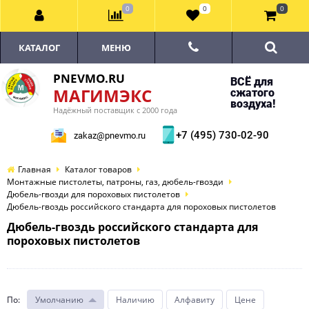
0
0
0
КАТАЛОГ
МЕНЮ
PNEVMO.RU
ВСЁ для
МАГИМЭКС
сжатого
воздуха!
Надёжный поставщик с 2000 года
+7 (495) 730-02-90
zakaz@pnevmo.ru
Главная
Каталог товаров
Монтажные пистолеты, патроны, газ, дюбель-гвозди
Дюбель-гвозди для пороховых пистолетов
Дюбель-гвоздь российского стандарта для пороховых пистолетов
Дюбель-гвоздь российского стандарта для
пороховых пистолетов
По
:
Умолчанию
Наличию
Алфавиту
Цене