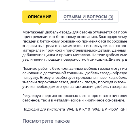
ОПИСАНИЕ
ОТЗЫВЫ И ВОПРОСЫ
(0)
Монтажный дюбель-гвоздь для бетона отличается от прочи
пристреливается к бетонному основанию. Благодаря чему
гвоздей к бетонному основанию применяются пороховые
энергии выстрела в зависимости от используемого патрон
материала и прочности пристреливаемой детали. Данный 
добавление цинка и прочих металлов. На теле дюбеля име
увеличения площади поверхностной фиксации. Диаметр ша
Помимо работ с бетоном, данные дюбель гвозди могут исп
основанию достаточной толщины, дюбель гвоздь образуе
нагрузку. Этому способствует продольная насечка дюбел
энергии пороховых газов, дюбель гвоздь, проходя сквозь
усилия необходимого для вытаскивания дюбель-гвоздя из
Регулируя энергию пороховых газов порохового пистолет
бетонное, так и в металлическое и кирпичное основание.
Подходит для пистолета WALTE PT-710 , WALTE PT-450V , GFT
Посмотрите также