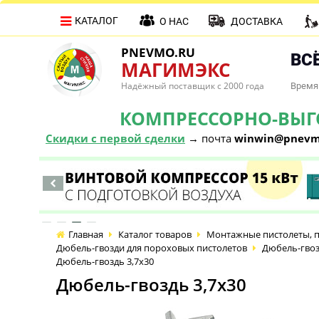
КАТАЛОГ
О НАС
ДОСТАВКА
PNEVMO.RU
ВСЁ
МАГИМЭКС
Надёжный поставщик с 2000 года
Время 
КОМПРЕССОРНО-ВЫГОД
Скидки с первой сделки
→ почта
winwin@pnevm
Главная
Каталог товаров
Монтажные пистолеты, п
Дюбель-гвозди для пороховых пистолетов
Дюбель-гвоз
Дюбель-гвоздь 3,7х30
Дюбель-гвоздь 3,7х30