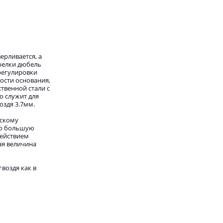
ерливается, а
релки дюбель
регулировки
ости основания,
твенной стали с
о служит для
оздя 3.7мм.
ескому
но большую
действием
ая величина
воздя как в