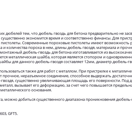
х дюбелей тем, что дюбель гвоздь для бетона предварительно не засв
 существенно экономится время и соответственно финансы. Для прист
 пистолеты. Современные пороховые пистолеты имеют возможность 
а и количества пороха в нем, длины дюбель гвоздя, материала и прочн
монтажный дюбель-гвоздь для бетона изготавливается из высококачес
ется металлическая шайба, которая является стопором и одновременн
йбы для данного дюбель-гвоздя составляет 12мм, диаметр дюбель-гв
ользоваться также для работ с металлом. При пристрелке к металлич
т прочное, неразъемное соединение, способное выдержать достаточ
ь-гвоздя, существенно увеличивающая площадь его поверхности. Под 
 металл, вызывает его деформацию, за счет чего повышается предельн
 металлического основания.
а, можно добиться существенного диапазона проникновения дюбель-г
603, GFT5.