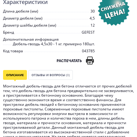
Характеристики
Длина дюбеля (мм)
30
Диаметр дюбеля (мм)
4,5
Диаметр шайбы дюбеля (мм)
12
Бренд
GEFEST
Дополнительная информация
Дюбель-гвоздь 4,5х30 - 1 кг. примерно 180шт.
Код товара
043785
РАСПЕЧАТАТЬ
ОПИСАНИЕ
ОТЗЫВЫ И ВОПРОСЫ
(0)
Монтажный дюбель-гвоздь для бетона отличается от прочих дюбелей
тем, что дюбель гвоздь для бетона предварительно не засверливается,
а пристреливается к бетонному основанию. Благодаря чему
существенно экономится время и соответственно финансы. Для
пристрелки дюбель гвоздей к бетонному основанию применяются
пороховые пистолеты. Современные пороховые пистолеты имеют
возможность регулировки энергии выстрела в зависимости от
используемого патрона и количества пороха в нем, длины дюбель
гвоздя, материала и прочности основания, материала и прочности
пристреливаемой детали. Данный монтажный дюбель-гвоздь для
бетона изготавливается из высококачественной стали с добавление
цинка и прочих металлов. На теле дюбеля имеется металлическая