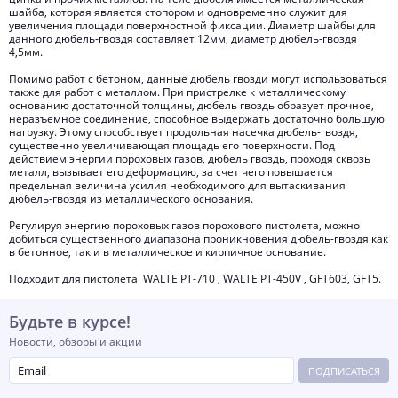
шайба, которая является стопором и одновременно служит для
увеличения площади поверхностной фиксации. Диаметр шайбы для
данного дюбель-гвоздя составляет 12мм, диаметр дюбель-гвоздя
4,5мм.
Помимо работ с бетоном, данные дюбель гвозди могут использоваться
также для работ с металлом. При пристрелке к металлическому
основанию достаточной толщины, дюбель гвоздь образует прочное,
неразъемное соединение, способное выдержать достаточно большую
нагрузку. Этому способствует продольная насечка дюбель-гвоздя,
существенно увеличивающая площадь его поверхности. Под
действием энергии пороховых газов, дюбель гвоздь, проходя сквозь
металл, вызывает его деформацию, за счет чего повышается
предельная величина усилия необходимого для вытаскивания
дюбель-гвоздя из металлического основания.
Регулируя энергию пороховых газов порохового пистолета, можно
добиться существенного диапазона проникновения дюбель-гвоздя как
в бетонное, так и в металлическое и кирпичное основание.
Подходит для пистолета WALTE PT-710 , WALTE PT-450V , GFT603, GFT5.
Будьте в курсе!
Новости, обзоры и акции
ПОДПИСАТЬСЯ