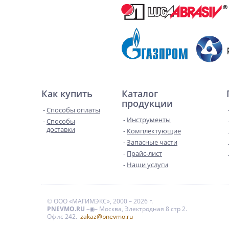
Как купить
Каталог
продукции
Способы оплаты
Инструменты
Способы
доставки
Комплектующие
Запасные части
Прайс-лист
Наши услуги
© ООО «МАГИМЭКС», 2000 – 2026 г.
PNEVMO.RU
–◉– Москва, Электродная 8 стр 2.
Офис 242.
zakaz@pnevmo.ru