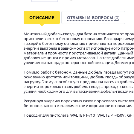
ОПИСАНИЕ
ОТЗЫВЫ И ВОПРОСЫ
(0)
Монтажный дюбель-гвоздь для бетона отличается от прочи
пристреливается к бетонному основанию. Благодаря чему
гвоздей к бетонному основанию применяются пороховые
энергии выстрела в зависимости от используемого патрон
материала и прочности пристреливаемой детали. Данный 
добавление цинка и прочих металлов. На теле дюбеля име
увеличения площади поверхностной фиксации. Диаметр ша
Помимо работ с бетоном, данные дюбель гвозди могут исп
основанию достаточной толщины, дюбель гвоздь образуе
нагрузку. Этому способствует продольная насечка дюбел
энергии пороховых газов, дюбель гвоздь, проходя сквозь
усилия необходимого для вытаскивания дюбель-гвоздя из
Регулируя энергию пороховых газов порохового пистолет
бетонное, так и в металлическое и кирпичное основание.
Подходит для пистолета WALTE PT-710 , WALTE PT-450V , GFT