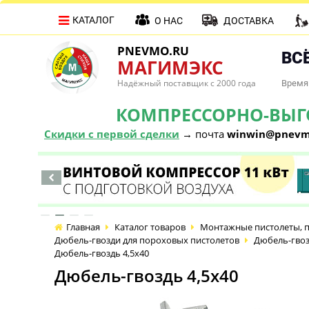
КАТАЛОГ
О НАС
ДОСТАВКА
PNEVMO.RU
ВСЁ
МАГИМЭКС
Надёжный поставщик с 2000 года
Время 
КОМПРЕССОРНО-ВЫГОД
Скидки с первой сделки
→ почта
winwin@pnevm
Главная
Каталог товаров
Монтажные пистолеты, п
Дюбель-гвозди для пороховых пистолетов
Дюбель-гвоз
Дюбель-гвоздь 4,5х40
Дюбель-гвоздь 4,5х40