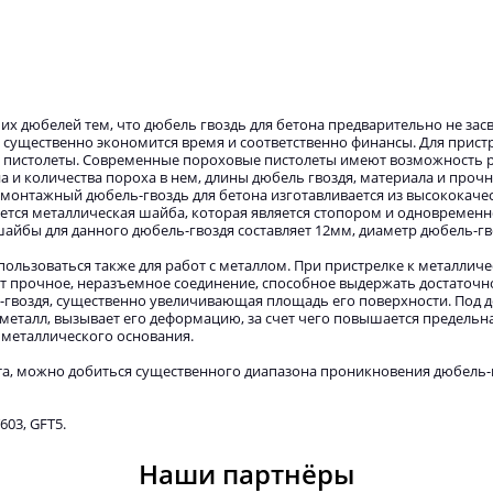
х дюбелей тем, что дюбель гвоздь для бетона предварительно не засв
 существенно экономится время и соответственно финансы. Для прист
 пистолеты. Современные пороховые пистолеты имеют возможность 
а и количества пороха в нем, длины дюбель гвоздя, материала и прочн
монтажный дюбель-гвоздь для бетона изготавливается из высококачес
ется металлическая шайба, которая является стопором и одновременн
йбы для данного дюбель-гвоздя составляет 12мм, диаметр дюбель-гв
ользоваться также для работ с металлом. При пристрелке к металлич
т прочное, неразъемное соединение, способное выдержать достаточ
ь-гвоздя, существенно увеличивающая площадь его поверхности. Под 
 металл, вызывает его деформацию, за счет чего повышается предельн
 металлического основания.
а, можно добиться существенного диапазона проникновения дюбель-г
603, GFT5.
Наши партнёры