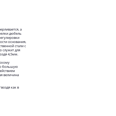
ерливается, а
релки дюбель
регулировки
ости основания,
твенной стали с
о служит для
оздя 4,5мм.
ескому
но большую
действием
ая величина
воздя как в