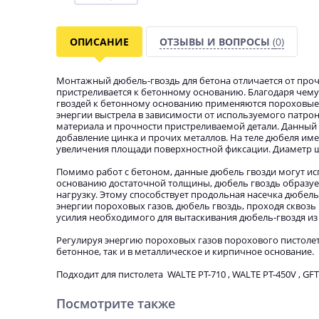
ОПИСАНИЕ
ОТЗЫВЫ И ВОПРОСЫ
(0)
Монтажный дюбель-гвоздь для бетона отличается от прочи
пристреливается к бетонному основанию. Благодаря чему
гвоздей к бетонному основанию применяются пороховые
энергии выстрела в зависимости от используемого патрон
материала и прочности пристреливаемой детали. Данный 
добавление цинка и прочих металлов. На теле дюбеля име
увеличения площади поверхностной фиксации. Диаметр ша
Помимо работ с бетоном, данные дюбель гвозди могут исп
основанию достаточной толщины, дюбель гвоздь образуе
нагрузку. Этому способствует продольная насечка дюбел
энергии пороховых газов, дюбель гвоздь, проходя сквозь
усилия необходимого для вытаскивания дюбель-гвоздя из
Регулируя энергию пороховых газов порохового пистолет
бетонное, так и в металлическое и кирпичное основание.
Подходит для пистолета WALTE PT-710 , WALTE PT-450V , GFT
Посмотрите также