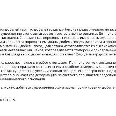
х дюбелей тем, что дюбель гвоздь для бетона предварительно не засв
 существенно экономится время и соответственно финансы. Для прист
 пистолеты. Современные пороховые пистолеты имеют возможность 
а и количества пороха в нем, длины дюбель гвоздя, материала и прочн
монтажный дюбель-гвоздь для бетона изготавливается из высококачес
ется металлическая шайба, которая является стопором и одновременн
йбы для данного дюбель-гвоздя составляет 12мм, диаметр дюбель-гв
ользоваться также для работ с металлом. При пристрелке к металлич
т прочное, неразъемное соединение, способное выдержать достаточ
ь-гвоздя, существенно увеличивающая площадь его поверхности. Под 
 металл, вызывает его деформацию, за счет чего повышается предельн
 металлического основания.
а, можно добиться существенного диапазона проникновения дюбель-г
603, GFT5.