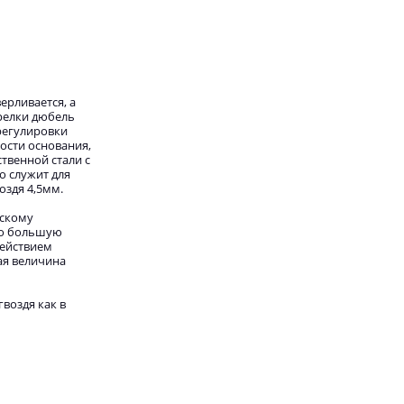
ерливается, а
релки дюбель
регулировки
ости основания,
твенной стали с
о служит для
оздя 4,5мм.
ескому
но большую
действием
ая величина
воздя как в