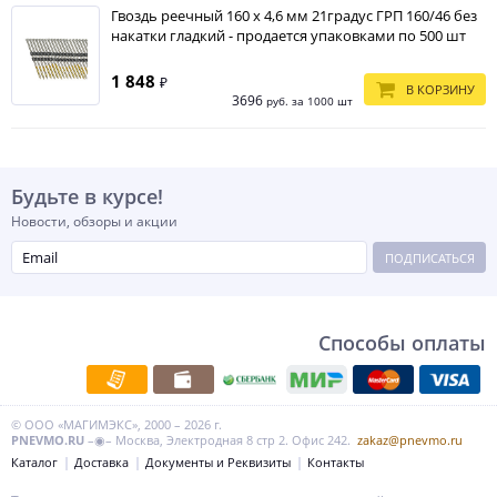
Гвоздь реечный 160 х 4,6 мм 21градус ГРП 160/46 без
накатки гладкий - продается упаковками по 500 шт
1 848
₽
В КОРЗИНУ
3696
руб. за 1000 шт
Будьте в курсе!
Новости, обзоры и акции
ПОДПИСАТЬСЯ
Способы оплаты
© ООО «МАГИМЭКС», 2000 – 2026 г.
PNEVMO.RU
–◉– Москва, Электродная 8 стр 2. Офис 242.
zakaz@pnevmo.ru
Каталог
Доставка
Документы и Реквизиты
Контакты