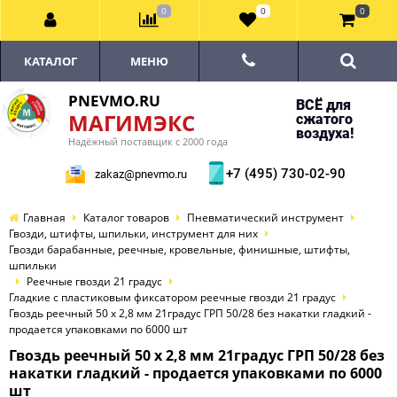
0
0
0
КАТАЛОГ
МЕНЮ
PNEVMO.RU
ВСЁ для
МАГИМЭКС
сжатого
воздуха!
Надёжный поставщик с 2000 года
+7 (495) 730-02-90
zakaz@pnevmo.ru
Главная
Каталог товаров
Пневматический инструмент
Гвозди, штифты, шпильки, инструмент для них
Гвозди барабанные, реечные, кровельные, финишные, штифты,
шпильки
Реечные гвозди 21 градус
Гладкие с пластиковым фиксатором реечные гвозди 21 градус
Гвоздь реечный 50 х 2,8 мм 21градус ГРП 50/28 без накатки гладкий -
продается упаковками по 6000 шт
Гвоздь реечный 50 х 2,8 мм 21градус ГРП 50/28 без
накатки гладкий - продается упаковками по 6000
шт