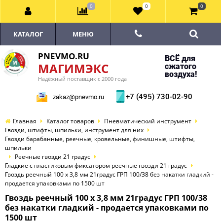
0
0
0
КАТАЛОГ
МЕНЮ
PNEVMO.RU
ВСЁ для
МАГИМЭКС
сжатого
воздуха!
Надёжный поставщик с 2000 года
+7 (495) 730-02-90
zakaz@pnevmo.ru
Главная
Каталог товаров
Пневматический инструмент
Гвозди, штифты, шпильки, инструмент для них
Гвозди барабанные, реечные, кровельные, финишные, штифты,
шпильки
Реечные гвозди 21 градус
Гладкие с пластиковым фиксатором реечные гвозди 21 градус
Гвоздь реечный 100 х 3,8 мм 21градус ГРП 100/38 без накатки гладкий -
продается упаковками по 1500 шт
Гвоздь реечный 100 х 3,8 мм 21градус ГРП 100/38
без накатки гладкий - продается упаковками по
1500 шт