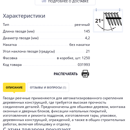
ПОДРОБНЕЕ О ДОСТАВКЕ
Характеристики
Тип
реечный
Длина гвоздя (мм)
145
Диаметр гвоздя (мм)
4,2
Накатка
без накатки
Угол наклона гвоздя (градусы)
21
Фасовка
в коробке, шт: 1250
Код товара
031993
РАСПЕЧАТАТЬ
ОПИСАНИЕ
ОТЗЫВЫ И ВОПРОСЫ
(0)
Гвозди реечные применяются для автоматизированного скрепления
деревянных конструкций, где требуется высокая прочность
соединения деталей. Предназначены для обшивки деревом, монтажа
оконных и дверных блоков, фиксации напольных покрытий,
изготовления и ремонта поддонов, изготовления тары, упаковки,
деревянных конструкций, ограждений, а также в общих строительных
работах, включая облицовку и отделку.
С этим товаром покупают