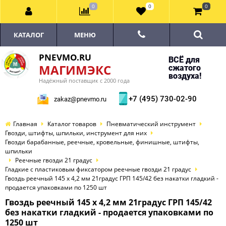
0
0
0
КАТАЛОГ
МЕНЮ
PNEVMO.RU
ВСЁ для
МАГИМЭКС
сжатого
воздуха!
Надёжный поставщик с 2000 года
+7 (495) 730-02-90
zakaz@pnevmo.ru
Главная
Каталог товаров
Пневматический инструмент
Гвозди, штифты, шпильки, инструмент для них
Гвозди барабанные, реечные, кровельные, финишные, штифты,
шпильки
Реечные гвозди 21 градус
Гладкие с пластиковым фиксатором реечные гвозди 21 градус
Гвоздь реечный 145 х 4,2 мм 21градус ГРП 145/42 без накатки гладкий -
продается упаковками по 1250 шт
Гвоздь реечный 145 х 4,2 мм 21градус ГРП 145/42
без накатки гладкий - продается упаковками по
1250 шт