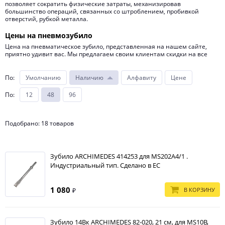
позволяет сократить физические затраты, механизировав
большинство операций, связанных со штроблением, пробивкой
отверстий, рубкой металла.
Цены на пневмозубило
Цена на пневматическое зубило, представленная на нашем сайте,
приятно удивит вас. Мы предлагаем своим клиентам скидки на все
пневмоинструменты и насадки к ним.
Стоимость пневматического зубила формируется исходя их
По
:
Умолчанию
Наличию
Алфавиту
Цене
технических особенностей каждой модели: энергии удара, частоты
удара, массы и габаритов инструмента.
По
:
12
48
96
Важные характеристики пневматического зубила
Пневматическое зубило может значительно облегчить проведение
Подобрано: 18 товаров
строительно-ремонтных работ и в несколько раз ускорить их. Такой
инструмент выгодно отличается от своих электрических аналогов
благодаря следующим особенностям:
небольшие габариты позволяют использовать пневмозубило для
Зубило ARCHIMEDES 414253 для MS202A4/1 .
работы в ограниченных пространствах и труднодоступных местах;
Индустриальный тип. Сделано в ЕС
пневмозубило, имеющее довольно простую конструкцию,
неприхотливо в эксплуатации;
1 080
В КОРЗИНУ
₽
пневмозубило обладает малым весом, поэтому работать с ним
удобно и менее утомительно;
пневмозубило имеет в комплекте несколько насадок, позволяющих
штробиль, перерубать проволоку, резать листовой металл,
Зубило 14Вк ARCHIMEDES 82-020, 21 см, для MS10B,