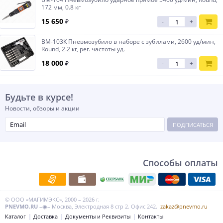
172 мм, 0.8 кг
15 650
₽
-
+
BM-103K Пневмозубило в наборе с зубилами, 2600 уд/мин,
Round, 2.2 кг, рег. частоты уд.
18 000
₽
-
+
Будьте в курсе!
Новости, обзоры и акции
ПОДПИСАТЬСЯ
Способы оплаты
© ООО «МАГИМЭКС», 2000 – 2026 г.
PNEVMO.RU
–◉– Москва, Электродная 8 стр 2. Офис 242.
zakaz@pnevmo.ru
Каталог
Доставка
Документы и Реквизиты
Контакты