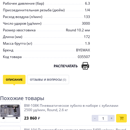
Рабочее давление (бар)
6.3
Присоединительная резьба (дюйм)
1/4
Расход воздуха (л/мин)
133
Число ударов (уд/мин)
3000
Размер хвостовика
Round 10.2 мм
Длина (мм)
172
Масса брутто (кг)
1.9
Бренд
BYEMAX
Код товара
035507
РАСПЕЧАТАТЬ
ОПИСАНИЕ
ОТЗЫВЫ И ВОПРОСЫ
(0)
Похожие товары
BM-108K Пневматическое зубило в наборе с зубилами
2500 уд/мин, Round, 2.6 кг
23 860
₽
-
+
BM-104 Пневмозубило ударное прямое 5400 уд/мин, Round,