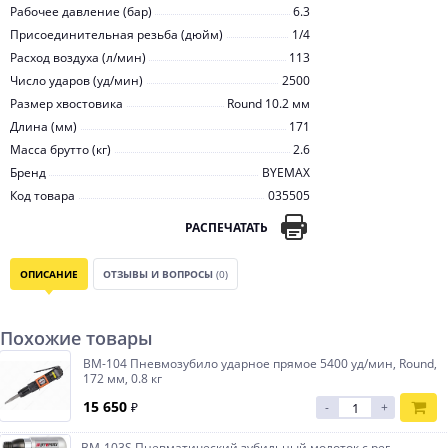
Рабочее давление (бар)
6.3
Присоединительная резьба (дюйм)
1/4
Расход воздуха (л/мин)
113
Число ударов (уд/мин)
2500
Размер хвостовика
Round 10.2 мм
Длина (мм)
171
Масса брутто (кг)
2.6
Бренд
BYEMAX
Код товара
035505
РАСПЕЧАТАТЬ
ОПИСАНИЕ
ОТЗЫВЫ И ВОПРОСЫ
(0)
Похожие товары
BM-104 Пневмозубило ударное прямое 5400 уд/мин, Round,
172 мм, 0.8 кг
15 650
₽
-
+
BM-103S Пневматический зубильный молоток с рег.