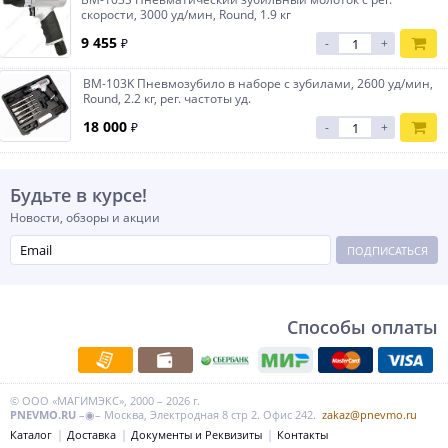
скорости, 3000 уд/мин, Round, 1.9 кг
9 455
₽
-
+
BM-103K Пневмозубило в наборе с зубилами, 2600 уд/мин,
Round, 2.2 кг, рег. частоты уд.
18 000
₽
-
+
Будьте в курсе!
Новости, обзоры и акции
ПОДПИСАТЬСЯ
Способы оплаты
© ООО «МАГИМЭКС», 2000 – 2026 г.
PNEVMO.RU
–◉– Москва, Электродная 8 стр 2. Офис 242.
zakaz@pnevmo.ru
Каталог
Доставка
Документы и Реквизиты
Контакты