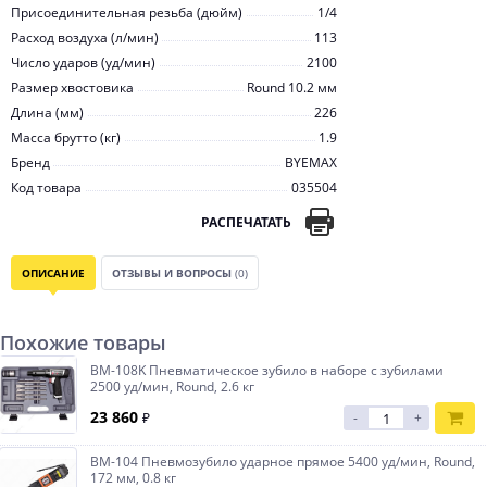
Присоединительная резьба (дюйм)
1/4
Расход воздуха (л/мин)
113
Число ударов (уд/мин)
2100
Размер хвостовика
Round 10.2 мм
Длина (мм)
226
Масса брутто (кг)
1.9
Бренд
BYEMAX
Код товара
035504
РАСПЕЧАТАТЬ
ОПИСАНИЕ
ОТЗЫВЫ И ВОПРОСЫ
(0)
Похожие товары
BM-108K Пневматическое зубило в наборе с зубилами
2500 уд/мин, Round, 2.6 кг
23 860
₽
-
+
BM-104 Пневмозубило ударное прямое 5400 уд/мин, Round,
172 мм, 0.8 кг