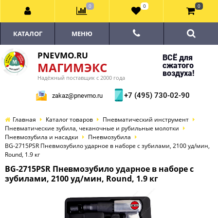
0
0
0
КАТАЛОГ
МЕНЮ
PNEVMO.RU
ВСЁ для
МАГИМЭКС
сжатого
воздуха!
Надёжный поставщик с 2000 года
+7 (495) 730-02-90
zakaz@pnevmo.ru
Главная
Каталог товаров
Пневматический инструмент
Пневматические зубила, чеканочные и рубильные молотки
Пневмозубила и насадки
Пневмозубила
BG-2715PSR Пневмозубило ударное в наборе с зубилами, 2100 уд/мин,
Round, 1.9 кг
BG-2715PSR Пневмозубило ударное в наборе с
зубилами, 2100 уд/мин, Round, 1.9 кг