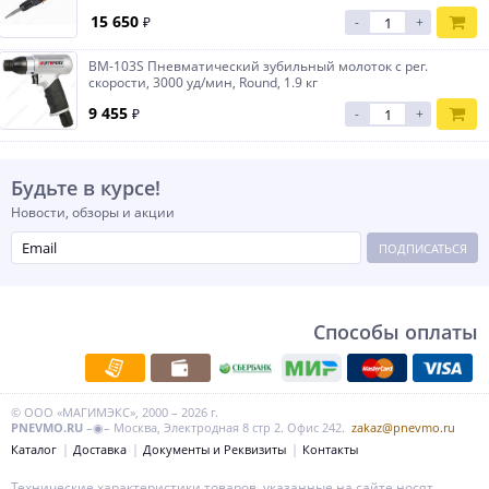
15 650
₽
-
+
BM-103S Пневматический зубильный молоток с рег.
скорости, 3000 уд/мин, Round, 1.9 кг
9 455
₽
-
+
Будьте в курсе!
Новости, обзоры и акции
ПОДПИСАТЬСЯ
Способы оплаты
© ООО «МАГИМЭКС», 2000 – 2026 г.
PNEVMO.RU
–◉– Москва, Электродная 8 стр 2. Офис 242.
zakaz@pnevmo.ru
Каталог
Доставка
Документы и Реквизиты
Контакты
Технические характеристики товаров, указанные на сайте носят