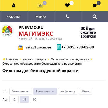
0
0
0
КАТАЛОГ
МЕНЮ
PNEVMO.RU
ВСЁ для
МАГИМЭКС
сжатого
воздуха!
Надёжный поставщик с 2000 года
+7 (495) 730-02-90
zakaz@pnevmo.ru
Главная
Каталог товаров
Окрасочное оборудование
Окрасочное оборудование безвоздушного распыления
Фильтры для безвоздушной окраски
По
:
Умолчанию
Наличию
Алфавиту
Цене
По
:
12
48
96