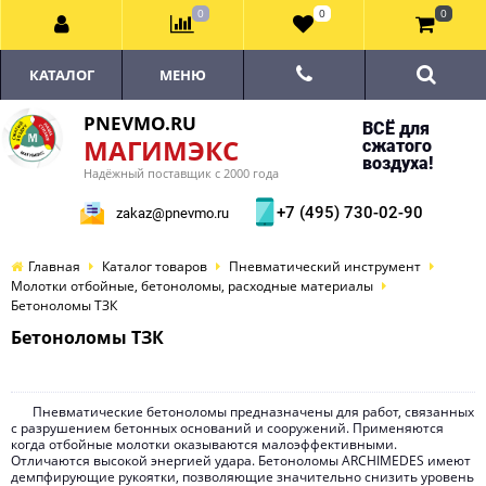
0
0
0
КАТАЛОГ
МЕНЮ
PNEVMO.RU
ВСЁ для
МАГИМЭКС
сжатого
воздуха!
Надёжный поставщик с 2000 года
+7 (495) 730-02-90
zakaz@pnevmo.ru
Главная
Каталог товаров
Пневматический инструмент
Молотки отбойные, бетоноломы, расходные материалы
Бетоноломы ТЗК
Бетоноломы ТЗК
Пневматические бетоноломы предназначены для работ, связанных
с разрушением бетонных оснований и сооружений. Применяются
когда отбойные молотки оказываются малоэффективными.
Отличаются высокой энергией удара. Бетоноломы ARCHIMEDES имеют
демпфирующие рукоятки, позволяющие значительно снизить уровень