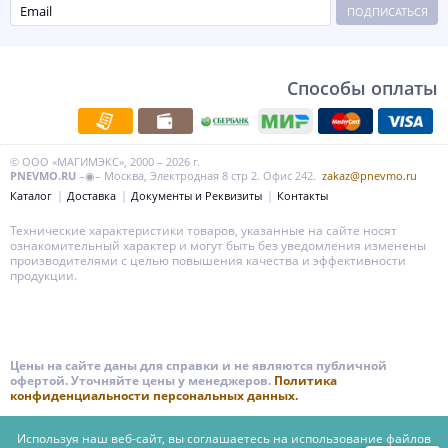
крупные компании приобретают пневматические бетоноломы mw728
ПОДПИСАТЬСЯ
в первую очередь из-за их быстрой окупаемости.
Благодаря высокой мощности, эргономичности и надежности
пневматических бетоноломов ARCHIMEDES, наши партнеры не только
тратят меньше времени на выполнение задач, их рабочие также
Способы оплаты
допускают меньше брака, а простои по причине выхода инструмента
из строя практически исключаются.
В итоге, пневматические бетоноломы ARCHIMEDES mw728 по праву
получили известность как инструмент с высокой окупаемостью и
© ООО «МАГИМЭКС», 2000 – 2026 г.
экономической эффективностью.
PNEVMO.RU
–◉– Москва, Электродная 8 стр 2. Офис 242.
zakaz@pnevmo.ru
Вот почему и Вам стоит присмотреться к пневматическим
Каталог
Доставка
Документы и Реквизиты
Контакты
бетоноломам ARCHIMEDES, если Вам важно, чтобы приобретаемый
инструмент был мощным, комфортным, надежным и выгодным. Ну а
Технические характеристики товаров, указанные на сайте носят
мы в МАГИМЭКС всегда готовы обеспечить Вас квалифицированным
ознакомительный характер и могут быть без уведомления изменены
сервисом, оригинальными расходными материалами и всем
производителями с целью повышения качества и эффективности
необходимым для эффективного и плодотворного сотрудничества.
продукции.
Цены на сайте даны для справки и не являются публичной
офертой. Уточняйте цены у менеджеров.
Политика
конфиденциальности персональных данных.
Используя наш веб-сайт, вы соглашаетесь на использование файлов