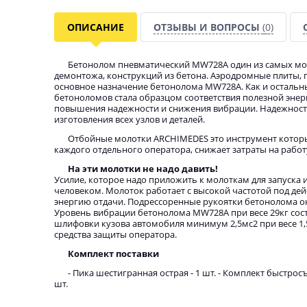
ОПИСАНИЕ
ОТЗЫВЫ И ВОПРОСЫ
(0)
Бетонолом пневматический MW728А один из самых мо
демонтожа, конструкций из бетона. Аэродромные плиты,
основное назначение бетонолома MW728А. Как и осталь
бетоноломов стала образцом соответствия полезной энерг
повышения надежности и снижения вибрации. Надежност
изготовления всех узлов и деталей.
Отбойные молотки ARCHIMEDES это инструмент которы
каждого отдельного оператора, снижает затраты на работ
На эти молотки не надо давить!
Усилие, которое надо приложить к молоткам для запуска 
человеком. Молоток работает с высокой частотой под дей
энергию отдачи. Подрессоренные рукоятки бетонолома о
Уровень вибрации бетонолома MW728А при весе 29кг сос
шлифовки кузова автомобиля минимум 2,5мс2 при весе 1,
средства защиты оператора.
Комплект поставки
- Пика шестигранная острая - 1 шт. - Комплект быстрос
шт.