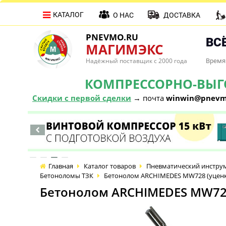
КАТАЛОГ
О НАС
ДОСТАВКА
PNEVMO.RU
ВСЁ
МАГИМЭКС
Надёжный поставщик с 2000 года
Время 
КОМПРЕССОРНО-ВЫГОД
Скидки с первой сделки
→ почта
winwin@pnevm
Главная
Каталог товаров
Пневматический инстру
Бетоноломы ТЗК
Бетонолом ARCHIMEDES MW728 (уценка)
Бетонолом ARCHIMEDES MW728 