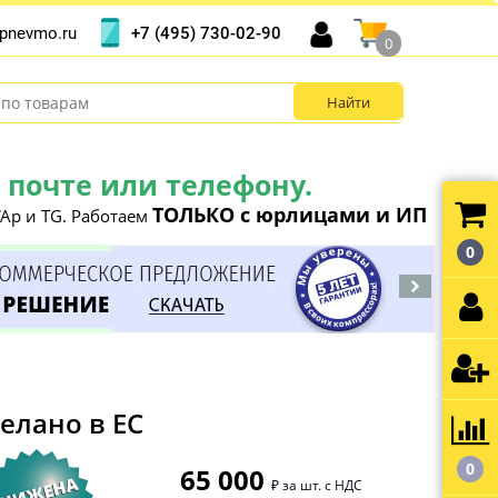
+7 (495) 730-02-90
pnevmo.ru
0
почте или телефону.
ТОЛЬКО с юрлицами и ИП
Ap и TG. Работаем
0
елано в ЕС
0
65 000
₽ за шт. с НДС