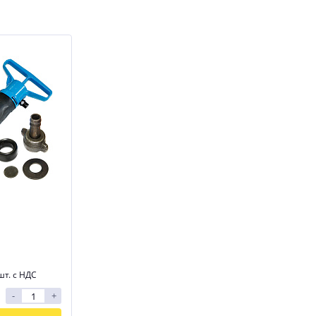
шт. с НДС
-
+