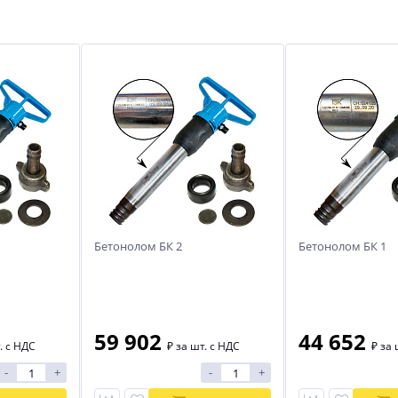
Бетонолом БК 2
Бетонолом БК 1
59 902
44 652
. с НДС
₽
за шт. с НДС
₽
за 
-
+
-
+