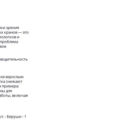
чки зрения
х кранов — это
молотков и
а проблема
твом
зводительность
ола взрослым
отка снижают
я примера:
ны для
аботы, включая
. - Беруши - 1