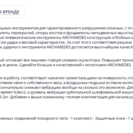
О БРЕНДЕ
щных инструментов для гарантированного разрушения сложных, с то
 плиты перекрытий, опоры мостов и фундаменты неподвижных высотны
ные пневматические инструменты ARCHIMEDES конструкция отбойных 
ии удара и весовой характеристик. За счет этого соответствия решен
ь ударного инструмента ARCHIMEDES достигается высочайшим качес
й «отсекает все лишнее» говоря словами скульптора. Повышает прои
у в целом. Сделайте больше и качественней с молотками ARCHIMEDES.
их в работу, соответствует нажатию тремя пальцами на поверхность ст
ствием своего собственного веса, а воздушные подушки в стволе мол
кончательно снижают вибрацию вообще на сколько это возможно. Дл
тавляет 6,9мс2, а уровень вибрации орбитальной шлифовальной маши
5-2кг. Добавим к выше сказанному- полная комплектация для начала р
ъемных соединений пожарного типа - 1 комплект; - Защитные очки - 1 шт