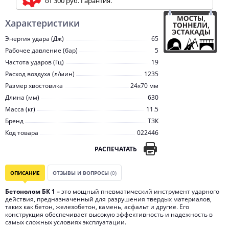
от 300 руб. Гарантия.
Характеристики
Энергия удара (Дж)
65
Рабочее давление (бар)
5
Частота ударов (Гц)
19
Расход воздуха (л/мин)
1235
Размер хвостовика
24х70 мм
Длина (мм)
630
Масса (кг)
11.5
Бренд
ТЗК
Код товара
022446
РАСПЕЧАТАТЬ
ОПИСАНИЕ
ОТЗЫВЫ И ВОПРОСЫ
(0)
Бетонолом БК 1 –
это мощный пневматический инструмент ударного
действия, предназначенный для разрушения твердых материалов,
таких как бетон, железобетон, камень, асфальт и другие. Его
конструкция обеспечивает высокую эффективность и надежность в
самых сложных условиях эксплуатации.