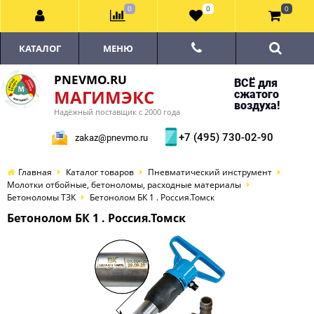
0
0
0
КАТАЛОГ
МЕНЮ
PNEVMO.RU
ВСЁ для
МАГИМЭКС
сжатого
воздуха!
Надёжный поставщик с 2000 года
+7 (495) 730-02-90
zakaz@pnevmo.ru
Главная
Каталог товаров
Пневматический инструмент
Молотки отбойные, бетоноломы, расходные материалы
Бетоноломы ТЗК
Бетонолом БК 1 . Россия.Томск
Бетонолом БК 1 . Россия.Томск