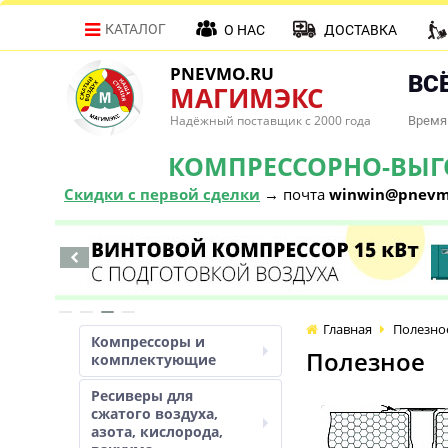
КАТАЛОГ
О НАС
ДОСТАВКА
PNEVMO.RU
ВСЁ
МАГИМЭКС
Надёжный поставщик с 2000 года
Время 
КОМПРЕССОРНО-ВЫГОД
Скидки с первой сделки
→ почта
winwin@pnevm
Главная
Полезно
Компрессоры и
Полезное
комплектующие
Ресиверы для
сжатого воздуха,
азота, кислорода,