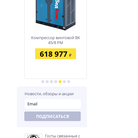
нтовой BK
Компрессор винтовой BK
Компрессор винтовой 
M
45/8 PM
37/8 PM
02
618 977
458 386
₽
₽
₽
Новости, обзоры и акции
ПОДПИСАТЬСЯ
Госты связанные с