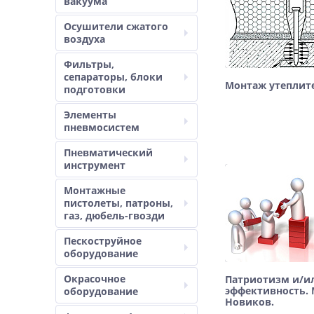
вакуума
Осушители сжатого
воздуха
Фильтры,
сепараторы, блоки
Монтаж утеплит
подготовки
Элементы
пневмосистем
Пневматический
инструмент
Монтажные
пистолеты, патроны,
газ, дюбель-гвозди
Пескоструйное
оборудование
Окрасочное
Патриотизм и/и
эффективность.
оборудование
Новиков.