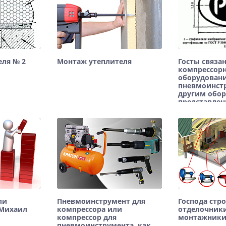
еля № 2
Монтаж утеплителя
Госты связа
компрессор
оборудован
пневмоинст
другим обо
представлен
сайте.
Текст анонса
ли
Пневмоинструмент для
Господа стр
 Михаил
компрессора или
отделочник
компрессор для
монтажники
пневмоинструмента, как