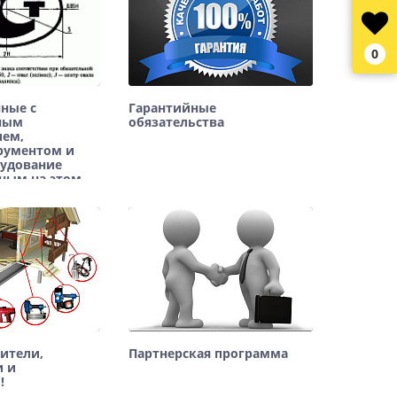
0
нные с
Гарантийные
ным
обязательства
ием,
рументом и
рудование
ным на этом
оители,
Партнерская программа
и и
!