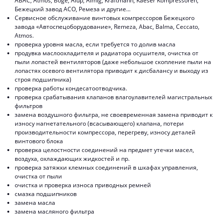
ABAC, Atmos, Boge, Alup, Almig, Kraftmann, Kaeser Kompressoren,
Бежецкий завод АСО, Ремеза и другие...
Сервисное обслуживание винтовых компрессоров Бежецкого
завода «Автоспецоборудование», Remeza, Abac, Balma, Ceccato,
Atmos.
проверка уровня масла, если требуется то долив масла
продувка маслоохладителя и радиатора осушителя, очистка от
пыли лопастей вентиляторов (даже небольшое скопление пыли на
лопастях осевого вентилятора приводит к дисбалансу и выходу из
строя подшипника)
проверка работы кондесатоотводчика.
проверка срабатывания клапанов влагоулавителей магистральных
фильтров
замена воздушного фильтра, не своевременная замена приводит к
износу нагнетательного (всасывающего) клапана, потери
производительности компрессора, перегреву, износу деталей
винтового блока
проверка целостности соединений на предмет утечки масел,
воздуха, охлаждающих жидкостей и пр.
проверка затяжки клемных соединений в шкафах управления,
очистка от пыли
очистка и проверка износа приводных ремней
смазка подшипников
замена масла
замена масляного фильтра