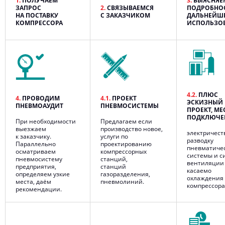
1.
ПОЛУЧАЕМ
3.
ВЫЯСНЯЕ
ЗАПРОС
2.
СВЯЗЫВАЕМСЯ
ПОДРОБНО
НА ПОСТАВКУ
С ЗАКАЗЧИКОМ
ДАЛЬНЕЙШ
КОМПРЕССОРА
ИСПОЛЬЗО
4.2.
ПЛЮС
4.
ПРОВОДИМ
4.1.
ПРОЕКТ
ЭСКИЗНЫЙ
ПНЕВМОАУДИТ
ПНЕВМОСИСТЕМЫ
ПРОЕКТ, МЕ
ПОДКЛЮЧЕ
При необходимости
Предлагаем если
выезжаем
производство новое,
электричест
к заказчику.
услуги по
разводку
Параллельно
проектированию
пневматиче
осматриваем
компрессорных
системы и с
пневмосистему
станций,
вентиляции
предприятия,
станций
касаемо
определяем узкие
газоразделения,
охлаждения
места, даём
пневмолиний.
компрессора
рекомендации.