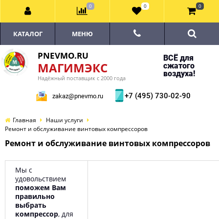
0
0
0
КАТАЛОГ
МЕНЮ
PNEVMO.RU
ВСЁ для
МАГИМЭКС
сжатого
воздуха!
Надёжный поставщик с 2000 года
+7 (495) 730-02-90
zakaz@pnevmo.ru
Главная
Наши услуги
Ремонт и обслуживание винтовых компрессоров
Ремонт и обслуживание винтовых компрессоров
Мы с
удовольствием
поможем Вам
правильно
выбрать
компрессор
, для