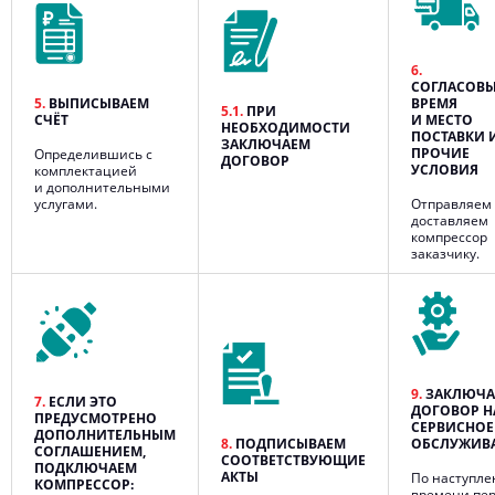
6.
СОГЛАСОВ
5.
ВЫПИСЫВАЕМ
ВРЕМЯ
5.1.
ПРИ
СЧЁТ
И МЕСТО
НЕОБХОДИМОСТИ
ПОСТАВКИ 
ЗАКЛЮЧАЕМ
ПРОЧИЕ
Определившись с
ДОГОВОР
УСЛОВИЯ
комплектацией
и дополнительными
услугами.
Отправляем 
доставляем
компрессор
заказчику.
9.
ЗАКЛЮЧА
7.
ЕСЛИ ЭТО
ДОГОВОР Н
ПРЕДУСМОТРЕНО
СЕРВИСНОЕ
ДОПОЛНИТЕЛЬНЫМ
8.
ПОДПИСЫВАЕМ
ОБСЛУЖИВ
СОГЛАШЕНИЕМ,
СООТВЕТСТВУЮЩИЕ
ПОДКЛЮЧАЕМ
АКТЫ
По наступл
КОМПРЕССОР:
времени пер