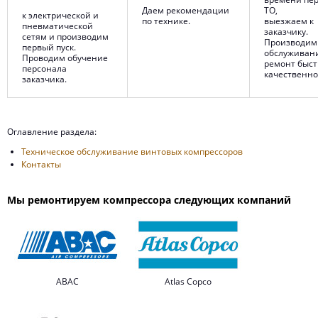
Даем рекомендации
ТО,
к электрической и
по технике.
выезжаем к
пневматической
заказчику.
сетям и производим
Производим
первый пуск.
обслуживан
Проводим обучение
ремонт быст
персонала
качественно
заказчика.
Оглавление раздела:
Техническое обслуживание винтовых компрессоров
Контакты
Мы ремонтируем компрессора следующих компаний
ABAC
Atlas Copco