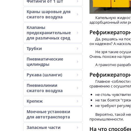
Фитинги от 1 шт
Краны шаровые для
сжатого воздуха
Капельную жидкост
адсорбционный или р
Клапаны
Рефрижераторн
предохранительные
для различных сред
Да, решаясь на по
он надежен? А наскол
Трубки
Не зря такие осуш
Очень похоже на при
Пневматические
цилиндры
А грамотно разраб
Рефрижераторн
Рукава (шланги)
Главное -соблюсти
Пневмолинии
сравнению с осушите
сжатого воздуха
не столь чувствите
не так боятся "гряз
Крепеж
не требуют регуля
Моечные установки
Вероятно, такой н
для автотранспорта
промышленности.
Запасные части
На что способ