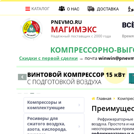
КАТАЛОГ
О НАС
ДОСТАВКА
PNEVMO.RU
ВСЁ
МАГИМЭКС
Надёжный поставщик с 2000 года
Время 
КОМПРЕССОРНО-ВЫГОД
Скидки с первой сделки
→ почта
winwin@pnevm
Главная
Компрес
Компрессоры и
Преимущес
комплектующие
Ресиверы для
Рефрижераторные о
сжатого воздуха,
воздуха. Простота и 
неоспоримыми преиму
азота, кислорода,
рефрижераторных о