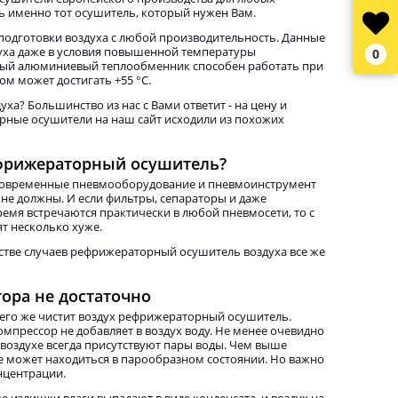
ь именно тот осушитель, который нужен Вам.
одготовки воздуха с любой производительность. Данные
духа даже в условия повышенной температуры
0
вный алюминиевый теплообменник способен работать при
ом может достигать +55 °С.
а? Большинство из нас с Вами ответит - на цену и
орные осушители на наш сайт исходили из похожих
ефрижераторный осушитель?
 современные пневмооборудование и пневмоинструмент
 не должны. И если фильтры, сепараторы и даже
емя встречаются практически в любой пневмосети, то с
ят несколько хуже.
стве случаев рефрижераторный осушитель воздуха все же
ора не достаточно
чего же чистит воздух рефрижераторный осушитель.
омпрессор не добавляет в воздух воду. Не менее очевидно
 воздухе всегда присутствуют пары воды. Чем выше
е может находиться в парообразном состоянии. Но важно
нцентрации.