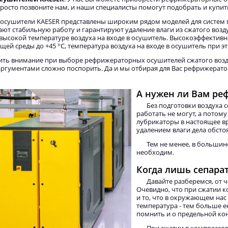
Просто позвоните нам, и наши специалисты помогут подобрать и купит
сушители KAESER представлены широким рядом моделей для систем п
ют стабильную работу и гарантируют удаление влаги из сжатого воз
высокой температуре воздуха на входе в осушитель. Высокоэффекти
й среды до +45 °С, температура воздуха на входе в осушитель при эт
тить внимание при выборе рефрижераторных осушителей сжатого воздух
аргументами сложно поспорить. Да и мы отбирая для Вас рефрижерат
А нужен ли Вам р
Без подготовки воздуха
работать не могут, а потому
лубрикаторы в настоящее вр
удалением влаги дела обсто
Тем не менее, в большин
необходим.
Когда лишь сепарат
Давайте разберемся, от 
Очевидно, что при сжатии к
и то, что в окружающем нас
температура - тем больше е
помнить и о предельной ко