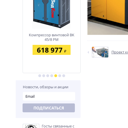
нтовой BK
Компрессор винтовой BK
Компрессор винтовой 
M
45/8 PM
37/8 PM
02
618 977
458 386
₽
₽
₽
Проект к
Новости, обзоры и акции
ПОДПИСАТЬСЯ
Госты связанные с