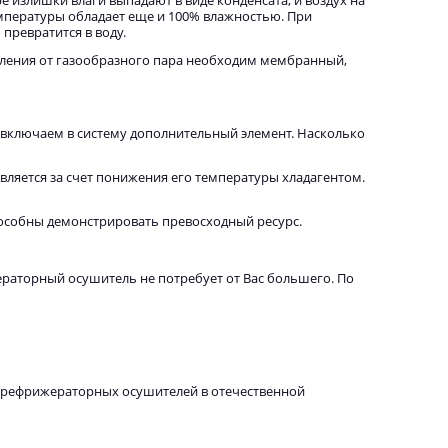
е излишки влаги выпадают в виде конденсата, и воздух на
пературы обладает еще и 100% влажностью. При
превратится в воду.
вления от газообразного пара необходим мембранный,
 включаем в систему дополнительный элемент. Насколько
вляется за счет понижения его температуры хладагентом.
особны демонстрировать превосходный ресурс.
раторный осушитель не потребует от Вас большего. По
 рефрижераторных осушителей в отечественной