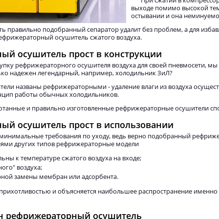
При сжатии в компрессор
выходе помимо высокой тем
остывании и она неминуемо 
ь правильно подобранный сепаратор удалит без проблем, а для изба
ефрижераторный осушитель сжатого воздуха.
ый осушитель прост в конструкции
купку рефрижераторного осушителя воздуха для своей пневмосети, мы
ько надежен легендарный, например, холодильник ЗиЛ?
ители названы рефрижераторными - удаление влаги из воздуха осущест
нцип работы обычных холодильников.
отанные и правильно изготовленные рефрижераторные осушители сп
ый осушитель прост в использовании
 минимальные требования по уходу, ведь верно подобранный рефриже
лями других типов рефрижераторные модели
льны к температуре сжатого воздуха на входе;
ного" воздуха;
рной замены мембран или адсорбента.
еприхотливостью и объясняется наибольшее распространение именно
ен рефрижераторный осушитель