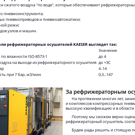
ки сжатого воздуха "по воде", которые обеспечивают рефрижераторн
го пневмоинструмента;
х пневмоприводов и пневмоавтоматики;
ной резки;
дов узлов и машин.
ели рефрижераторных осушителей KAESER выглядят так:
Значение
 по влажности ISO-8573-1
до 4
воздуха на выходе из рефрижераторного осушителя
до +3С
ар
4..14
ть при 7 бар, м3/мин
0,3...147
За рефрижераторным ос
На протяжении многих лет, зан
и комплексов компрессорных пнев
высокую квалификацию и в области
Поэтому мы сможем верно оцени
рефрижераторный осушитель соотв
Будем рады решить и стоящую пе