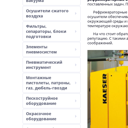
вакуума
поставленных задач. 
Осушители сжатого
Рефрижераторные о
воздуха
осушители обеспечива
окружающей среды и 
температуре окружающе
Фильтры,
сепараторы, блоки
На что стоит обра
подготовки
репутацию. С такими 
соображений.
Элементы
пневмосистем
Пневматический
инструмент
Монтажные
пистолеты, патроны,
газ, дюбель-гвозди
Пескоструйное
оборудование
Окрасочное
оборудование