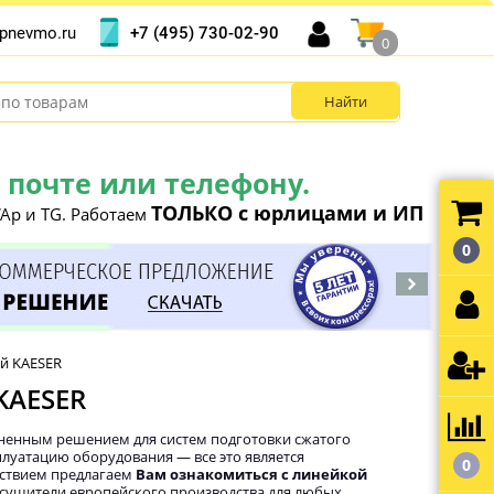
+7 (495) 730-02-90
pnevmo.ru
0
почте или телефону.
ТОЛЬКО с юрлицами и ИП
Ap и TG. Работаем
0
й KAESER
KAESER
ненным решением для систем подготовки сжатого
плуатацию оборудования — все это является
0
ствием предлагаем
Вам ознакомиться с линейкой
осушители европейского производства для любых