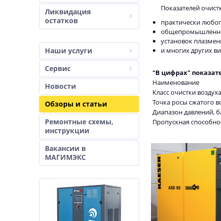
Показателей очист
Ликвидация
остатков
практически любо
общепромышленны
установок плазмен
Наши услуги
и многих других ви
Сервис
"В цифрах" показат
Наименование
Новости
Класс очистки воздуха
Точка росы сжатого 
Обзоры и статьи
Диапазон давлений, б
Ремонтные схемы,
Пропускная способнос
инструкции
Вакансии в
МАГИМЭКС