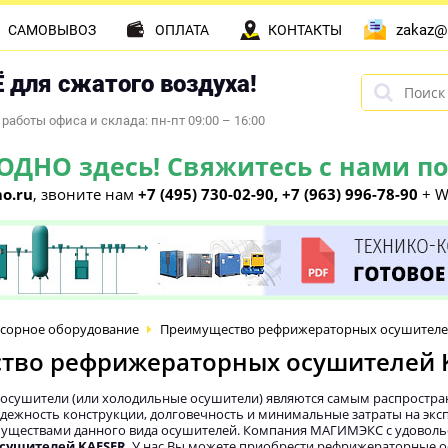
zakaz@
САМОВЫВОЗ
ОПЛАТА
КОНТАКТЫ
 для сжатого воздуха!
работы офиса и склада: пн-пт 09:00 – 16:00
НО здесь! Свяжитесь с нами по 
o.ru
, звоните нам
+7 (495) 730-02-90, +7 (963) 996-78-90
+ W
сорное оборудование
Преимущество рефрижераторных осушителе
тво рефрижераторных осушителей 
сушители (или холодильные осушители) являются самым распростра
надежность конструкции, долговечность и минимальные затраты на экс
ществами данного вида осушителей. Компания МАГИМЭКС с удоволь
сушителей KAESER
. У нас Вы можете приобрести рефрижераторные 