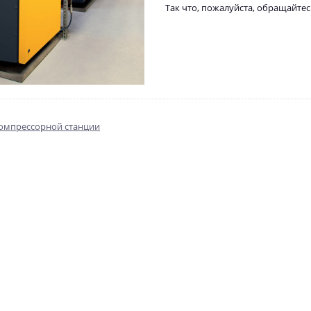
Так что, пожалуйста, обращайтес
BK
Компрессор винтовой BK
Ресивер воздушный РВ
30/8 PM
900/10
452 929
78 787
₽
₽
омпрессорной станции