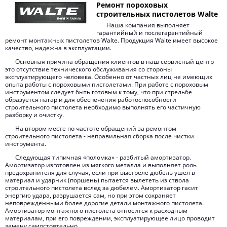
Ремонт пороховых
строительных пистолетов Walte
Наша компания выполняет
гарантийный и послегарантийный
ремонт монтажных пистолетов Walte. Продукция Walte имеет высокое
качество, надежна в эксплуатации.
Основная причина обращения клиентов в наш сервисный центр
это отсутствие технического обслуживания со стороны
эксплуатирующего человека. Особенно от частных лиц не имеющих
опыта работы с пороховыми пистолетами. При работе с пороховым
инструментом следует быть готовым к тому, что при стрельбе
образуется нагар и для обеспечения работоспособности
строительного пистолета необходимо выполнять его частичную
разборку и очистку.
На втором месте по частоте обращений за ремонтом
строительного пистолета - неправильная сборка после чистки
инструмента.
Следующая типичная «поломка» - разбитый амортизатор.
Амортизатор изготовлен из мягкого металла и выполняет роль
предохранителя для случая, если при выстреле дюбель ушел в
материал и ударник (поршень) пытается вылететь из ствола
строительного пистолета вслед за дюбелем. Амортизатор гасит
энергию удара, разрушается сам, но при этом сохраняет
неповрежденными более дорогие детали монтажного пистолета.
Амортизатор монтажного пистолета относится к расходным
материалам, при его повреждении, эксплуатирующее лицо проводит
замену самостоятельно.