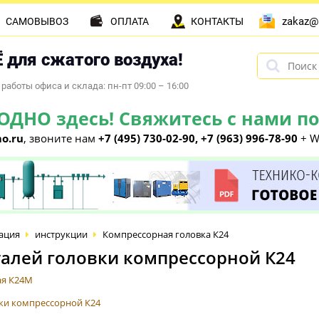
zakaz@
САМОВЫВОЗ
ОПЛАТА
КОНТАКТЫ
 для сжатого воздуха!
работы офиса и склада: пн-пт 09:00 – 16:00
НО здесь! Свяжитесь с нами по 
o.ru
, звоните нам
+7 (495) 730-02-90, +7 (963) 996-78-90
+ W
ация
инструкции
Компрессорная головка К24
талей головки компрессорной К24
ая К24М
вки компрессорной К24