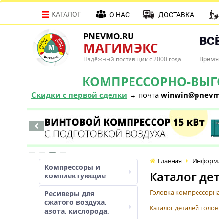
КАТАЛОГ
О НАС
ДОСТАВКА
PNEVMO.RU
ВСЁ
МАГИМЭКС
Надёжный поставщик с 2000 года
Время 
КОМПРЕССОРНО-ВЫГОД
Скидки с первой сделки
→ почта
winwin@pnevm
Главная
Информ
Компрессоры и
Каталог де
комплектующие
Головка компрессорн
Ресиверы для
сжатого воздуха,
Каталог деталей голо
азота, кислорода,