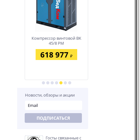
нтовой BK
Компрессор винтовой BK
Компрессор винтовой 
M
45/8 PM
37/8 PM
02
618 977
458 386
₽
₽
₽
Новости, обзоры и акции
ПОДПИСАТЬСЯ
Госты связанные с