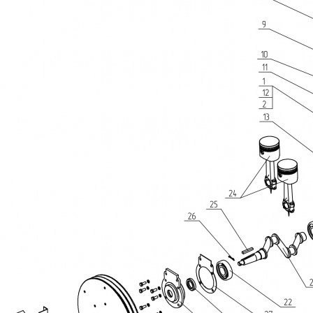
BK
Компрессор винтовой BK
Ресивер воздушный РВ
30/8 PM
900/10
452 929
78 787
₽
₽