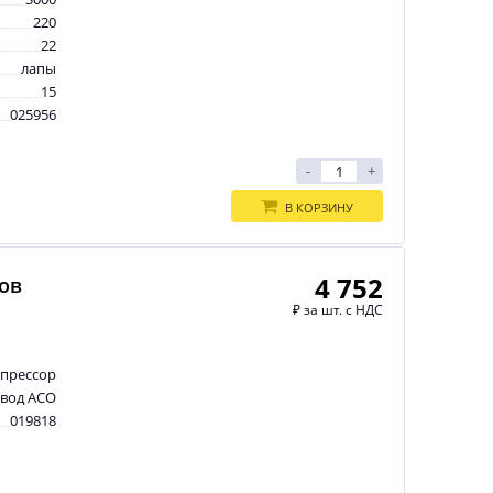
220
22
лапы
15
025956
-
+
В КОРЗИНУ
4 752
ров
₽
за шт. с НДС
прессор
авод АСО
019818