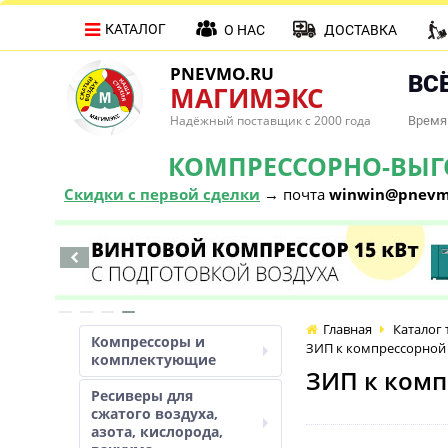
КАТАЛОГ
О НАС
ДОСТАВКА
PNEVMO.RU
ВСЁ
МАГИМЭКС
Надёжный поставщик с 2000 года
Время 
КОМПРЕССОРНО-ВЫГОД
Скидки с первой сделки
→ почта
winwin@pnevm
Главная
Каталог 
Компрессоры и
ЗИП к компрессорной 
комплектующие
ЗИП к комп
Ресиверы для
сжатого воздуха,
азота, кислорода,