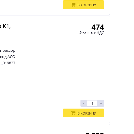
В КОРЗИНУ
474
 К1,
₽
за шт. с НДС
прессор
авод АСО
019827
-
+
В КОРЗИНУ