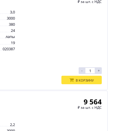
₽
за шт. с НДС
3,0
3000
380
24
лапы
19
020387
-
+
В КОРЗИНУ
9 564
₽
за шт. с НДС
2,2
3000