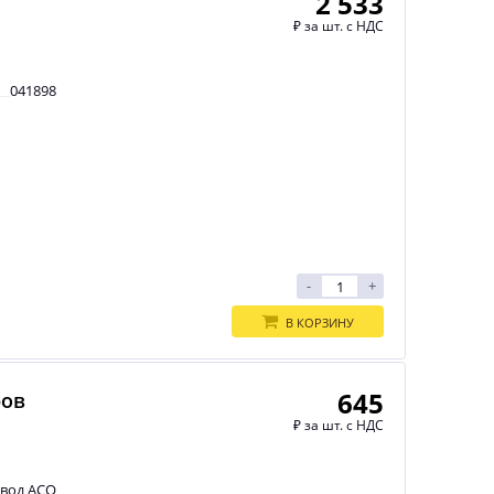
2 533
₽
за шт. с НДС
041898
-
+
В КОРЗИНУ
645
ров
₽
за шт. с НДС
авод АСО