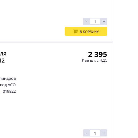
-
+
В КОРЗИНУ
2 395
для
12
₽
за шт. с НДС
илиндров
авод АСО
019822
-
+