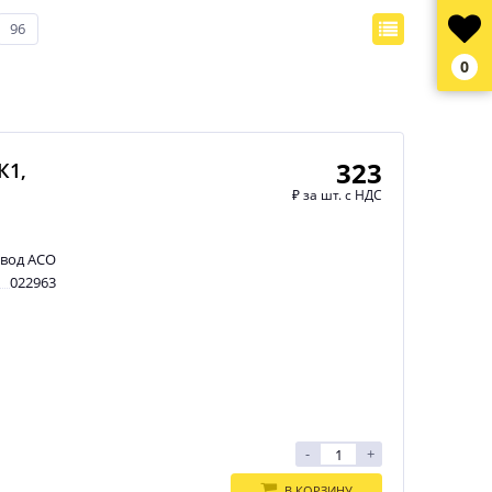
96
0
323
К1,
₽
за шт. с НДС
авод АСО
022963
-
+
В КОРЗИНУ