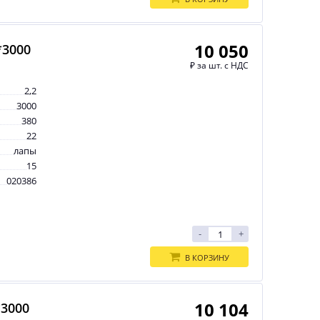
10 050
*3000
₽
за шт. с НДС
2,2
3000
380
22
лапы
15
020386
-
+
В КОРЗИНУ
10 104
*3000