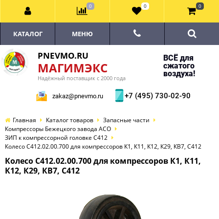
0
0
0
КАТАЛОГ
МЕНЮ
PNEVMO.RU
ВСЁ для
МАГИМЭКС
сжатого
воздуха!
Надёжный поставщик с 2000 года
+7 (495) 730-02-90
zakaz@pnevmo.ru
Главная
Каталог товаров
Запасные части
Компрессоры Бежецкого завода АСО
ЗИП к компрессорной головке С412
Колесо С412.02.00.700 для компрессоров К1, К11, К12, К29, КВ7, С412
Колесо С412.02.00.700 для компрессоров К1, К11,
К12, К29, КВ7, С412